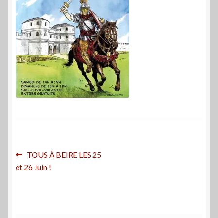
Navigation
Article
TOUS À BEIRE LES 25
précédent :
et 26 Juin !
de
l’article