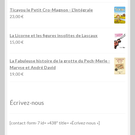
Ticayou le Petit Cro-Magnon - L'Intégrale
23,00
€
La Licorne et les figures insolites de Lascaux
15,00
€
La Fabuleuse histoire de la grotte du Pech-Merle
-
Maryse et André David
19,00
€
Écrivez-nous
[contact-form-7 id= »438″ title= »Écrivez-nous »]