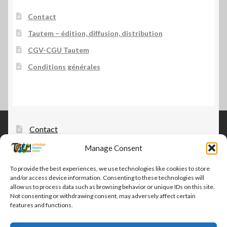
Contact
Tautem – édition, diffusion, distribution
CGV-CGU Tautem
Conditions générales
Contact
Manage Consent
Tautem – édition, diffusion, distribution
CGV-CGU Tautem
To provide the best experiences, we use technologies like cookies to store
and/or access device information. Consenting to these technologies will
Conditions générales
allow us to process data such as browsing behavior or unique IDs on this site.
Not consenting or withdrawing consent, may adversely affect certain
features and functions.