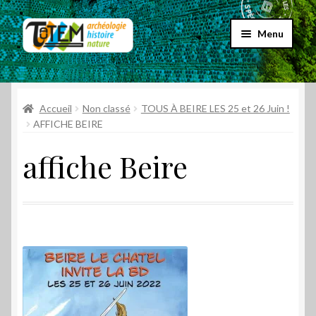
Aller
Aller
Menu
à
au
la
contenu
Accueil
navigation
Ouvrir
Accueil
Non classé
TOUS À BEIRE LES 25 et 26 Juin !
Choix par genre
le
AFFICHE BEIRE
menu
Ouvrir
Choix par éditeur
affiche Beire
enfant
le
menu
Promos
enfant
Qui sommes-nous ?