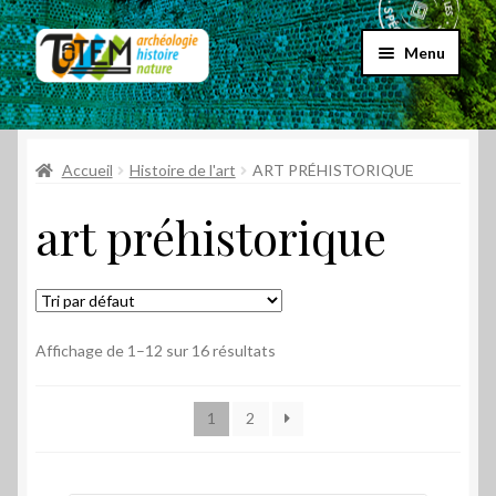
Aller
Aller
Menu
à
au
la
contenu
Accueil
navigation
Ouvrir
Accueil
Histoire de l'art
ART PRÉHISTORIQUE
Choix par genre
le
art préhistorique
menu
Archéologie
enfant
Bandes dessinées
Biographies
Affichage de 1–12 sur 16 résultats
Contes
1
2
Cartes postales