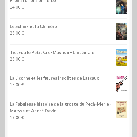
Préhistoriens en herbe
14,00
€
Le Sphinx et la Chimère
23,00
€
Ticayou le Petit Cro-Magnon - L'Intégrale
23,00
€
La Licorne et les figures insolites de Lascaux
15,00
€
La Fabuleuse histoire de la grotte du Pech-Merle
-
Maryse et André David
19,00
€