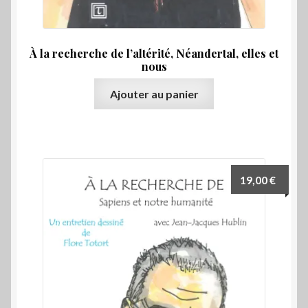
Jeunesse
Nouvelles
À la recherche de l’altérité, Néandertal, elles et
nous
Préhistoire
Ajouter au panier
Protohistoire
Ouvrir
Régionalisme
le
menu
Ouvrir
19,00
€
Romans
enfant
le
menu
Témoignages
enfant
Ouvrir
Voyages
le
menu
E-BOOK
enfant