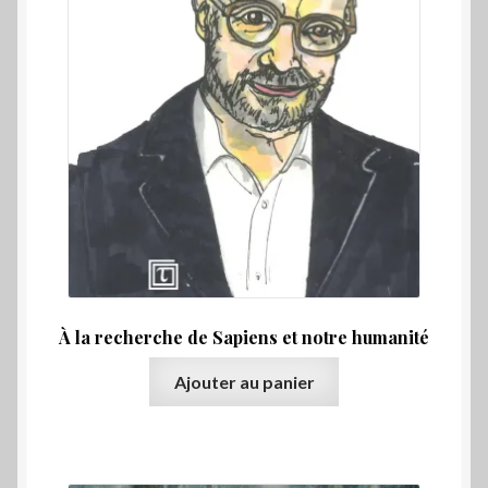
Ouvrir
Choix par éditeur
le
menu
Promos
enfant
Qui sommes-nous ?
À la recherche de Sapiens et notre humanité
Ajouter au panier