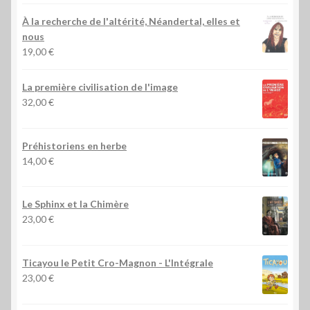
À la recherche de l'altérité, Néandertal, elles et
nous
19,00
€
La première civilisation de l'image
32,00
€
Préhistoriens en herbe
14,00
€
Le Sphinx et la Chimère
23,00
€
Ticayou le Petit Cro-Magnon - L'Intégrale
23,00
€