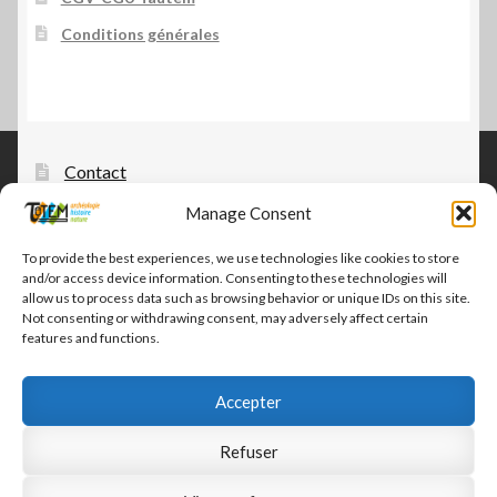
Conditions générales
Contact
Tautem – édition, diffusion, distribution
Manage Consent
CGV-CGU Tautem
To provide the best experiences, we use technologies like cookies to store
and/or access device information. Consenting to these technologies will
Conditions générales
allow us to process data such as browsing behavior or unique IDs on this site.
Not consenting or withdrawing consent, may adversely affect certain
features and functions.
Accepter
© Tautem 2026
Refuser
CGV-CGU Tautem
Built with WooCommerce
.