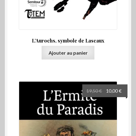
L’Aurochs, symbole de Lascaux
Ajouter au panier
Le
Le
19,50
€
10,00
€
prix
prix
initial
actuel
était :
est :
19,50 €.
10,00 