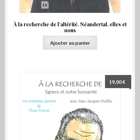
Préhistoire
Protohistoire
À la recherche de l’altérité, Néandertal, elles et
nous
Ouvrir
Régionalisme
le
Ajouter au panier
menu
Ouvrir
Romans
enfant
le
menu
Témoignages
enfant
Ouvrir
19,00
€
Voyages
le
menu
E-BOOK
enfant
Ouvrir
Choix par éditeur
le
menu
Promos
enfant