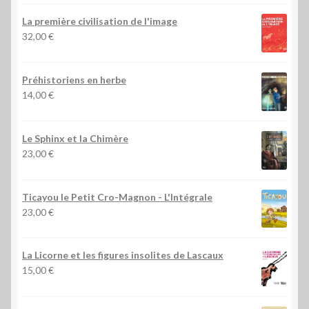
La première civilisation de l'image
32,00
€
Préhistoriens en herbe
14,00
€
Le Sphinx et la Chimère
23,00
€
Ticayou le Petit Cro-Magnon - L'Intégrale
23,00
€
La Licorne et les figures insolites de Lascaux
15,00
€