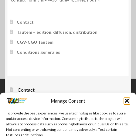
Contact
Tautem – édition, diffusion, distribution
CGV-CGU Tautem
Conditions générales
Contact
Manage Consent
Tautem – édition, diffusion, distribution
CGV-CGU Tautem
To provide the best experiences, we use technologies like cookies to store
and/or access device information. Consenting to these technologies will
Conditions générales
allow us to process data such as browsing behavior or unique IDs on this site.
Not consenting or withdrawing consent, may adversely affect certain
features and functions.