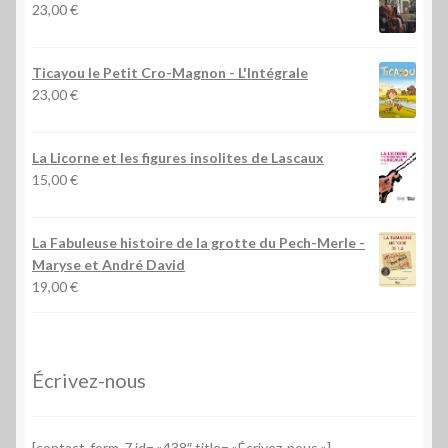
23,00
€
Ticayou le Petit Cro-Magnon - L'Intégrale
23,00
€
La Licorne et les figures insolites de Lascaux
15,00
€
La Fabuleuse histoire de la grotte du Pech-Merle
-
Maryse et André David
19,00
€
Écrivez-nous
[contact-form-7 id= »438″ title= »Écrivez-nous »]