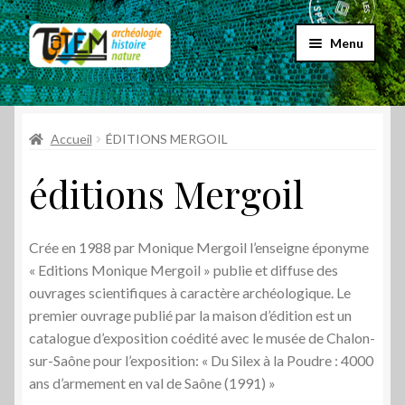
Aller
Aller
Menu
à
au
la
contenu
Accueil
navigation
Ouvrir
Accueil
ÉDITIONS MERGOIL
Choix par genre
le
éditions Mergoil
menu
Ouvrir
Choix par éditeur
enfant
le
menu
Tautem
Crée en 1988 par Monique Mergoil l’enseigne éponyme
enfant
« Editions Monique Mergoil » publie et diffuse des
Jean Marie Desbois éditeur
ouvrages scientifiques à caractère archéologique. Le
premier ouvrage publié par la maison d’édition est un
Totem
catalogue d’exposition coédité avec le musée de Chalon-
sur-Saône pour l’exposition: « Du Silex à la Poudre : 4000
Éditions Mergoil
ans d’armement en val de Saône (1991) »