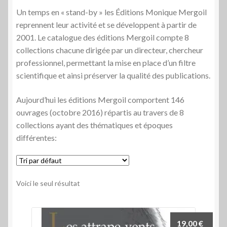
Un temps en « stand-by » les Éditions Monique Mergoil
SevenOrients
reprennent leur activité et se développent à partir de
2001. Le catalogue des éditions Mergoil compte 8
Centre Jurassien du Patrimoine
collections chacune dirigée par un directeur, chercheur
professionnel, permettant la mise en place d’un filtre
Archéo-éditions.com
scientifique et ainsi préserver la qualité des publications.
Promos
Aujourd’hui les éditions Mergoil comportent 146
ouvrages (octobre 2016) répartis au travers de 8
Qui sommes-nous ?
collections ayant des thématiques et époques
différentes:
Voici le seul résultat
19,00
€