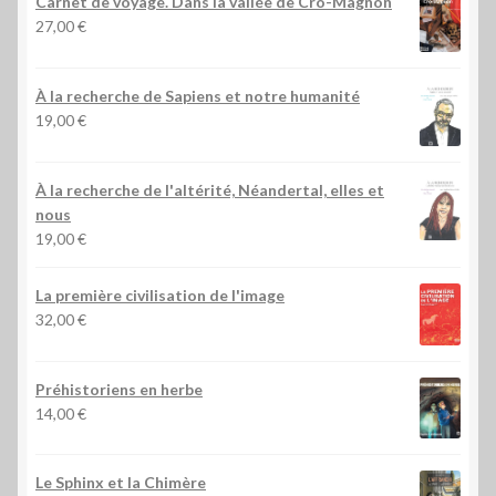
Carnet de voyage. Dans la vallée de Cro-Magnon
27,00
€
À la recherche de Sapiens et notre humanité
19,00
€
À la recherche de l'altérité, Néandertal, elles et
nous
19,00
€
La première civilisation de l'image
32,00
€
Préhistoriens en herbe
14,00
€
Le Sphinx et la Chimère