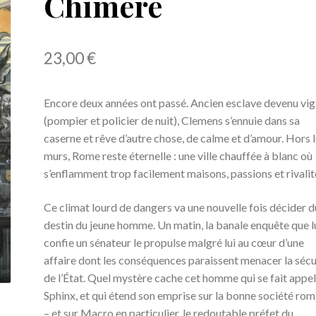
Chimère
23,00
€
Encore deux années ont passé. Ancien esclave devenu vig
(pompier et policier de nuit), Clemens s’ennuie dans sa
caserne et rêve d’autre chose, de calme et d’amour. Hors 
murs, Rome reste éternelle : une ville chauffée à blanc où
s’enflamment trop facilement maisons, passions et rivali
Ce climat lourd de dangers va une nouvelle fois décider d
destin du jeune homme. Un matin, la banale enquête que l
confie un sénateur le propulse malgré lui au cœur d’une
affaire dont les conséquences paraissent menacer la sécu
de l’État. Quel mystère cache cet homme qui se fait appel
Sphinx, et qui étend son emprise sur la bonne société ro
– et sur Macro en particulier, le redoutable préfet du