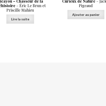
icayou – Chasseur de la
Curieux de Nature
– Jack
éhistoire
– Éric Le Brun et
Pigeaud
Priscille Mahieu
Ajouter au panier
Lire la suite