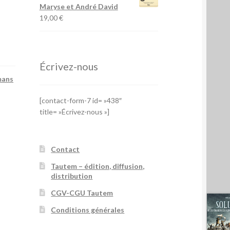
Maryse et André David
19,00
€
Écrivez-nous
ans
[contact-form-7 id= »438″
title= »Écrivez-nous »]
Contact
Tautem – édition, diffusion,
distribution
CGV-CGU Tautem
Conditions générales