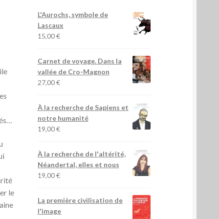
L'Aurochs, symbole de
Lascaux
15,00
€
Carnet de voyage. Dans la
ile
vallée de Cro-Magnon
27,00
€
les
À la recherche de Sapiens et
notre humanité
tés…
19,00
€
u
À la recherche de l'altérité,
ui
Néandertal, elles et nous
19,00
€
rité
er le
La première civilisation de
maine
l'image