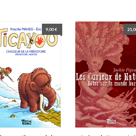
9,00
€
21,