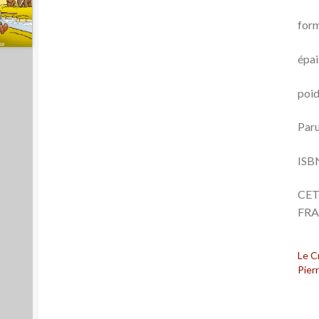
form
épai
poid
Paru
ISB
CET
FR
Le C
Pier