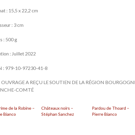
at : 15,5 x 22,2 cm
sseur : 3 cm
s : 500 g
tion : Juillet 2022
N : 979-10-97230-41-8
 OUVRAGE A REÇU LE SOUTIEN DE LA RÉGION BOURGOGN
ANCHE-COMTÉ
rime de la Robine –
Châteaux noirs –
Pardou de Thoard –
re Bianco
Stéphan Sanchez
Pierre Bianco