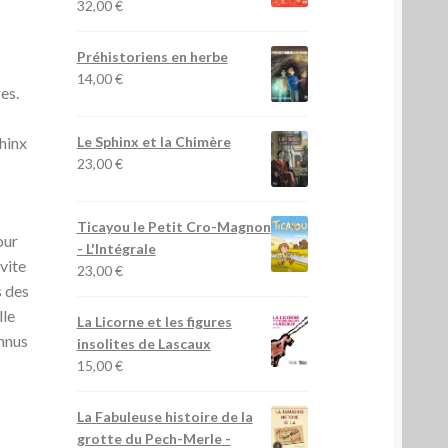
32,00
€
Préhistoriens en herbe
14,00
€
es.
Le Sphinx et la Chimère
phinx
23,00
€
Ticayou le Petit Cro-Magnon
our
- L'Intégrale
vite
23,00
€
s des
lle
La Licorne et les figures
nnus
insolites de Lascaux
15,00
€
La Fabuleuse histoire de la
grotte du Pech-Merle
-