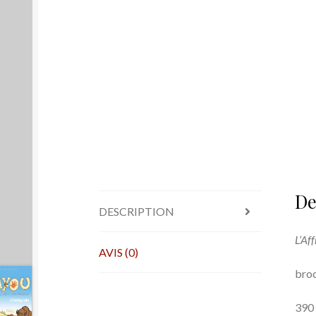
De
DESCRIPTION
L’Af
AVIS (0)
bro
390