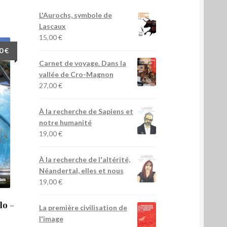
L'Aurochs, symbole de
Lascaux
15,00
€
50
€
Carnet de voyage. Dans la
vallée de Cro-Magnon
27,00
€
À la recherche de Sapiens et
notre humanité
19,00
€
À la recherche de l'altérité,
Néandertal, elles et nous
19,00
€
lo
–
La première civilisation de
l'image