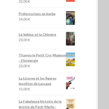
32,00
€
Préhistoriens en herbe
14,00
€
Le Sphinx et la Chimère
23,00
€
Ticayou le Petit Cro-Magnon
- L'Intégrale
23,00
€
La Licorne et les figures
insolites de Lascaux
15,00
€
La Fabuleuse histoire de la
grotte du Pech-Merle
-