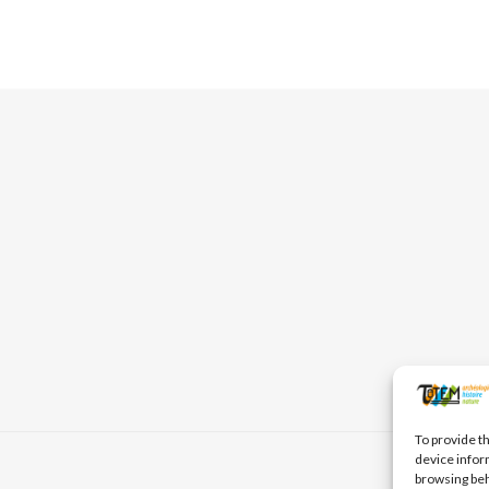
To provide t
device infor
browsing beh