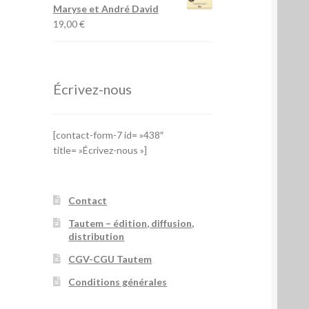
Maryse et André David
19,00
€
Écrivez-nous
[contact-form-7 id= »438″
title= »Écrivez-nous »]
Contact
Tautem – édition, diffusion,
distribution
CGV-CGU Tautem
Conditions générales