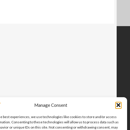
Manage Consent
he best experiences, we use technologies like cookies to store and/or access
mation. Consenting to these technologies will allow us to process data such as
avior or unique IDs on this site. Not consenting or withdrawing consent, may