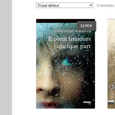
3 résultats
12,90
€