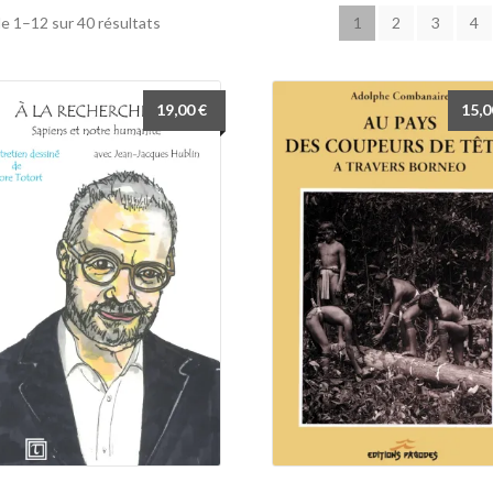
e 1–12 sur 40 résultats
1
2
3
4
19,00
€
15,