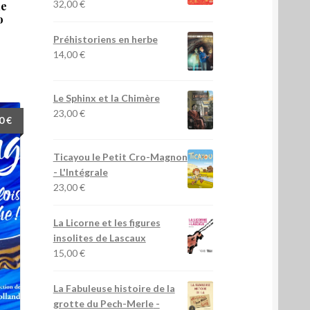
32,00
€
de
o
Préhistoriens en herbe
14,00
€
Le Sphinx et la Chimère
23,00
€
00
€
Ticayou le Petit Cro-Magnon
- L'Intégrale
23,00
€
La Licorne et les figures
insolites de Lascaux
15,00
€
La Fabuleuse histoire de la
grotte du Pech-Merle
-