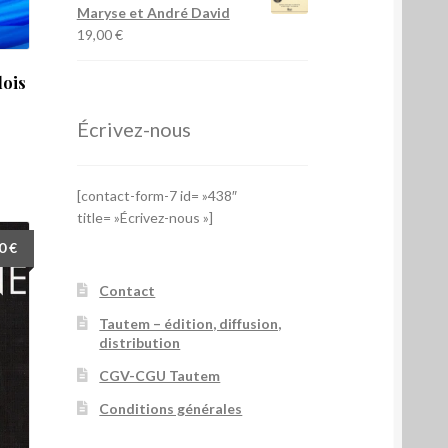
Maryse et André David
19,00
€
lois
Écrivez-nous
[contact-form-7 id= »438″
title= »Écrivez-nous »]
00
€
Contact
Tautem – édition, diffusion,
distribution
CGV-CGU Tautem
Conditions générales