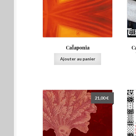
CaÏaponia
C
Ajouter au panier
21,00
€