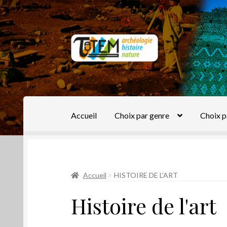
Aller
Aller
à
au
la
contenu
navigation
Accueil
Choix par genre
Choix p
Accueil
HISTOIRE DE L'ART
Histoire de l'art