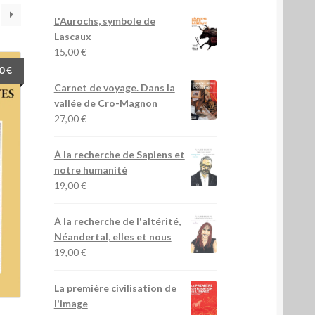
L'Aurochs, symbole de
Lascaux
15,00
€
00
€
Carnet de voyage. Dans la
vallée de Cro-Magnon
27,00
€
À la recherche de Sapiens et
notre humanité
19,00
€
À la recherche de l'altérité,
Néandertal, elles et nous
19,00
€
La première civilisation de
l'image