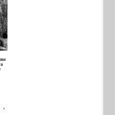
ome
ra
)