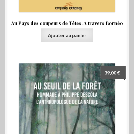
Temps modernes
Vingtième siècle
Au Pays des coupeurs de Têtes. A travers Bornéo
Ouvrir
Histoire de l’art
Ajouter au panier
le
menu
Jeunesse
enfant
Nouvelles
39,00
€
Préhistoire
Protohistoire
Ouvrir
Régionalisme
le
menu
Ouvrir
Romans
enfant
le