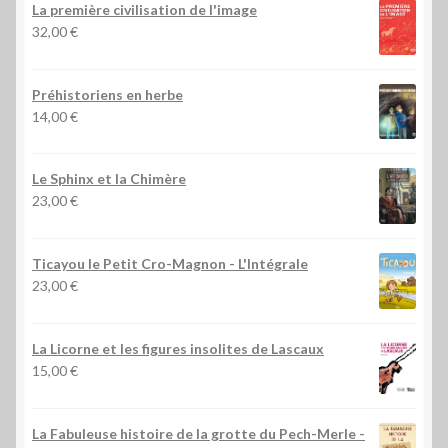
La première civilisation de l'image
32,00
€
Préhistoriens en herbe
14,00
€
Le Sphinx et la Chimère
23,00
€
Ticayou le Petit Cro-Magnon - L'Intégrale
23,00
€
La Licorne et les figures insolites de Lascaux
15,00
€
La Fabuleuse histoire de la grotte du Pech-Merle
-