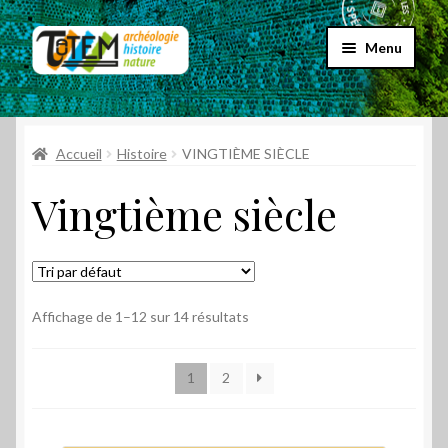
Aller
Aller
Menu
à
au
la
contenu
Accueil
navigation
Ouvrir
Accueil
Histoire
VINGTIÈME SIÈCLE
Choix par genre
le
Vingtième siècle
menu
Archéologie
enfant
Bandes dessinées
Biographies
Affichage de 1–12 sur 14 résultats
Contes
1
2
Cartes postales