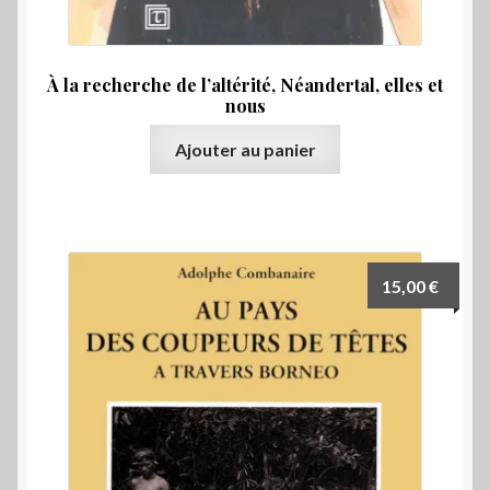
Préhistoire
Protohistoire
À la recherche de l’altérité, Néandertal, elles et
nous
Ouvrir
Régionalisme
le
Ajouter au panier
menu
Ouvrir
Romans
enfant
le
menu
Témoignages
enfant
Ouvrir
15,00
€
Voyages
le
menu
E-BOOK
enfant
Ouvrir
Choix par éditeur
le
menu
Promos
enfant