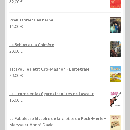
32,00
€
Préhistoriens en herbe
14,00
€
Le Sphinx et la Chimère
23,00
€
Ticayou le Petit Cro-Magnon - L'Intégrale
23,00
€
La Licorne et les figures insolites de Lascaux
15,00
€
La Fabuleuse histoire de la grotte du Pech-Merle
-
Maryse et André David