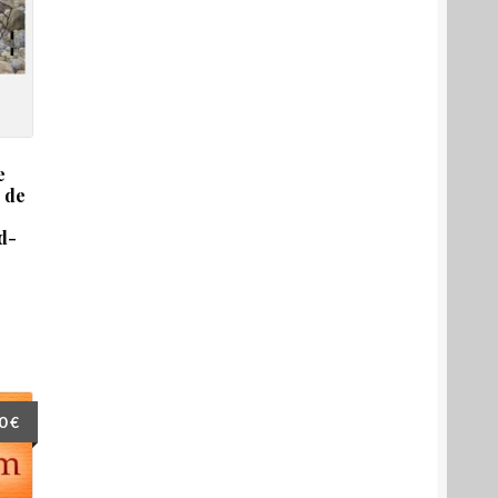
e
e de
d-
00
€