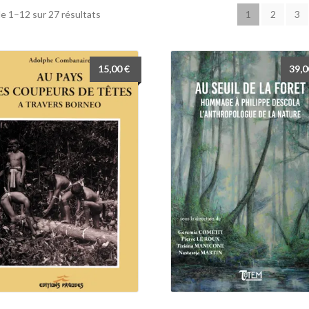
e 1–12 sur 27 résultats
1
2
3
15,00
€
39,