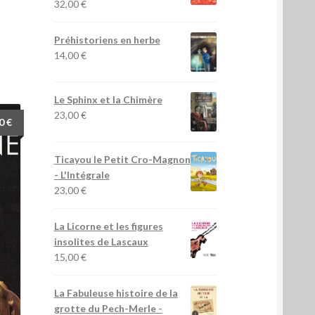
32,00
€
Préhistoriens en herbe
14,00
€
Le Sphinx et la Chimère
23,00
€
00
€
Ticayou le Petit Cro-Magnon
- L'Intégrale
23,00
€
La Licorne et les figures
insolites de Lascaux
15,00
€
La Fabuleuse histoire de la
grotte du Pech-Merle
-