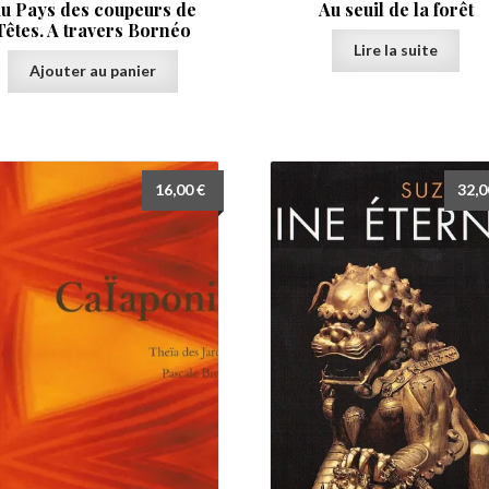
u Pays des coupeurs de
Au seuil de la forêt
Têtes. A travers Bornéo
Lire la suite
Ajouter au panier
16,00
€
32,