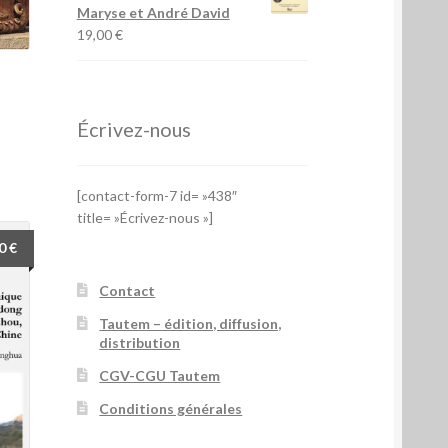
Maryse et André David
19,00
€
Écrivez-nous
[contact-form-7 id= »438″
title= »Écrivez-nous »]
00
€
Contact
Tautem – édition, diffusion,
distribution
CGV-CGU Tautem
Conditions générales