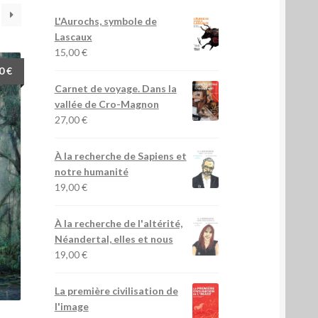
L'Aurochs, symbole de
Lascaux
15,00
€
00
€
Carnet de voyage. Dans la
vallée de Cro-Magnon
27,00
€
À la recherche de Sapiens et
notre humanité
19,00
€
À la recherche de l'altérité,
Néandertal, elles et nous
19,00
€
La première civilisation de
l'image