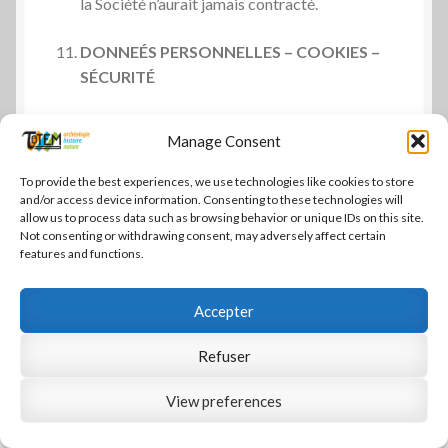
la Société n’aurait jamais contracté.
DONNE
ÉS PERSONNELLES –
COOKIES –
SÉCURITÉ
Manage Consent
La Société attache une grande importance au
To provide the best experiences, we use technologies like cookies to store
respect de la vie privée et prend toutes les
and/or access device information. Consenting to these technologies will
allow us to process data such as browsing behavior or unique IDs on this site.
mesures nécessaires pour assurer la
Not consenting or withdrawing consent, may adversely affect certain
confidentialité et la sécurité des données
features and functions.
personnelles des Clients.
Accepter
Dans le cadre de la fourniture des produits, la
Société collecte des données personnelles des
Refuser
Clients et notamment les données suivantes :
View preferences
0
Adresse email
Recherche
Recherche
Prénom