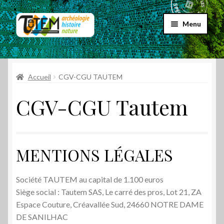
Aller
Aller
Menu
à
au
la
contenu
Accueil
navigation
Ouvrir
Accueil
CGV-CGU TAUTEM
Choix par genre
le
CGV-CGU Tautem
menu
Ouvrir
Choix par éditeur
enfant
le
menu
Promos
enfant
MENTIONS LÉGALES
Qui sommes-nous ?
Société TAUTEM au capital de 1.100 euros
Siège social : Tautem SAS, Le carré des pros, Lot 21, ZA
Espace Couture, Créavallée Sud, 24660 NOTRE DAME
DE SANILHAC