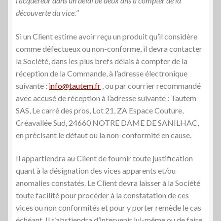
l’acquéreur dans un délai de deux ans à compter de la
découverte du vice.
’’
Si un Client estime avoir reçu un produit qu’il considère
comme défectueux ou non-conforme, il devra contacter
la Société, dans les plus brefs délais à compter de la
réception de la Commande, à l’adresse électronique
suivante :
info@tautem.fr
, ou par courrier recommandé
avec accusé de réception à l’adresse suivante : Tautem
SAS, Le carré des pros, Lot 21, ZA Espace Couture,
Créavallée Sud, 24660 NOTRE DAME DE SANILHAC,
en précisant le défaut ou la non-conformité en cause.
Il appartiendra au Client de fournir toute justification
quant à la désignation des vices apparents et/ou
anomalies constatés. Le Client devra laisser à la Société
toute facilité pour procéder à la constatation de ces
vices ou non conformités et pour y porter remède le cas
échéant. Il s’abstiendra d’intervenir lui-même ou de faire