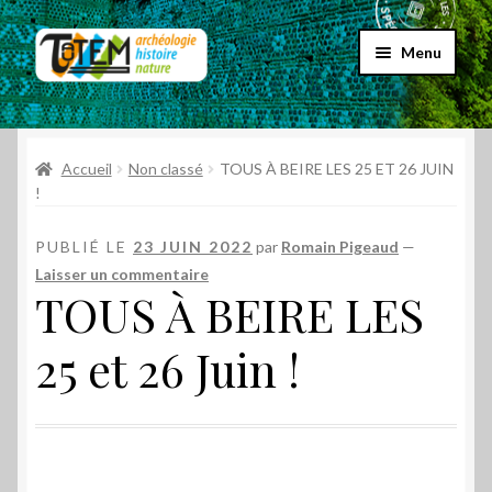
Aller
Aller
Menu
à
au
la
contenu
Accueil
navigation
Ouvrir
Accueil
Non classé
TOUS À BEIRE LES 25 ET 26 JUIN
Choix par genre
le
!
menu
Ouvrir
Choix par éditeur
enfant
PUBLIÉ LE
23 JUIN 2022
par
Romain Pigeaud
—
le
Laisser un commentaire
menu
Promos
TOUS À BEIRE LES
enfant
Qui sommes-nous ?
25 et 26 Juin !