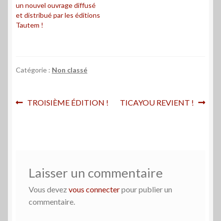
un nouvel ouvrage diffusé
et distribué par les éditions
Tautem !
Catégorie :
Non classé
Navigation
Article
Article
TROISIÈME ÉDITION !
TICAYOU REVIENT !
précédent :
suivant :
de
l’article
Laisser un commentaire
Vous devez
vous connecter
pour publier un
commentaire.