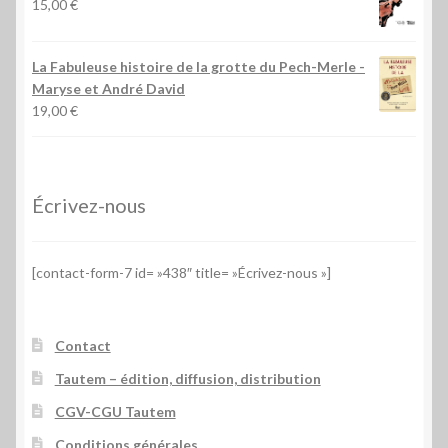
15,00
€
La Fabuleuse histoire de la grotte du Pech-Merle
-
Maryse et André David
19,00
€
Écrivez-nous
[contact-form-7 id= »438″ title= »Écrivez-nous »]
Contact
Tautem – édition, diffusion, distribution
CGV-CGU Tautem
Conditions générales