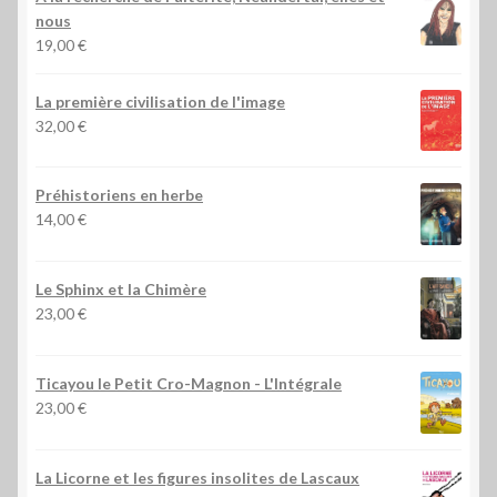
nous
19,00
€
La première civilisation de l'image
32,00
€
Préhistoriens en herbe
14,00
€
Le Sphinx et la Chimère
23,00
€
Ticayou le Petit Cro-Magnon - L'Intégrale
23,00
€
La Licorne et les figures insolites de Lascaux