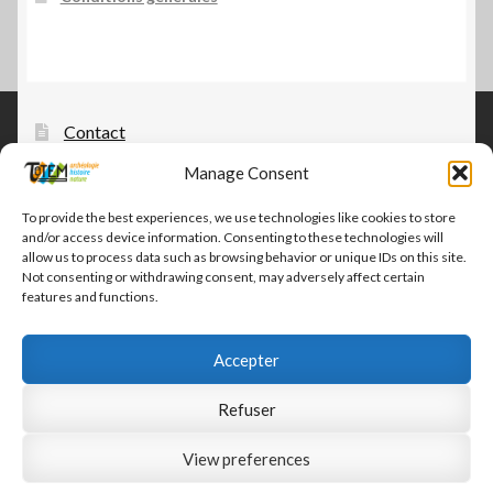
Contact
Manage Consent
Tautem – édition, diffusion, distribution
CGV-CGU Tautem
To provide the best experiences, we use technologies like cookies to store
and/or access device information. Consenting to these technologies will
Conditions générales
allow us to process data such as browsing behavior or unique IDs on this site.
Not consenting or withdrawing consent, may adversely affect certain
features and functions.
Accepter
© Tautem 2026
Refuser
CGV-CGU Tautem
Built with WooCommerce
.
View preferences
0
Recherche
Recherche