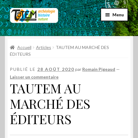
Aller
Aller
Menu
à
au
la
contenu
Accueil
navigation
Ouvrir
Accueil
Articles
TAUTEM AU MARCHÉ DES
Choix par genre
le
ÉDITEURS
menu
Ouvrir
Choix par éditeur
enfant
PUBLIÉ LE
28 AOÛT 2020
par
Romain Pigeaud
—
le
Laisser un commentaire
menu
Promos
TAUTEM AU
enfant
Qui sommes-nous ?
MARCHÉ DES
ÉDITEURS