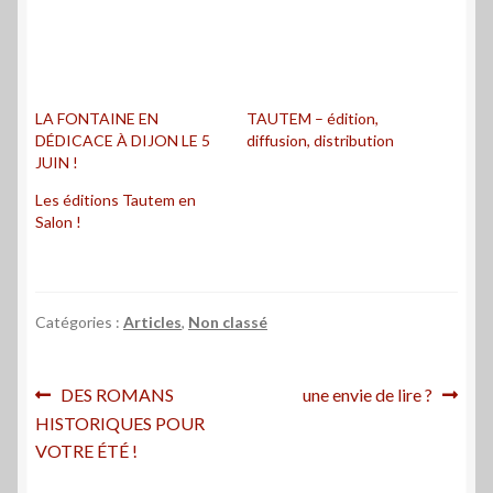
LA FONTAINE EN
TAUTEM – édition,
DÉDICACE À DIJON LE 5
diffusion, distribution
JUIN !
Les éditions Tautem en
Salon !
Catégories :
Articles
,
Non classé
Navigation
Article
Article
DES ROMANS
une envie de lire ?
précédent :
suivant :
HISTORIQUES POUR
de
VOTRE ÉTÉ !
l’article