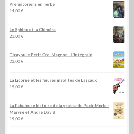
Préhistoriens en herbe
14,00
€
Le Sphinx et la Chimère
23,00
€
Ticayou le Petit Cro-Magnon - L'Intégrale
23,00
€
La Licorne et les figures insolites de Lascaux
15,00
€
La Fabuleuse histoire de la grotte du Pech-Merle
-
Maryse et André David
19,00
€