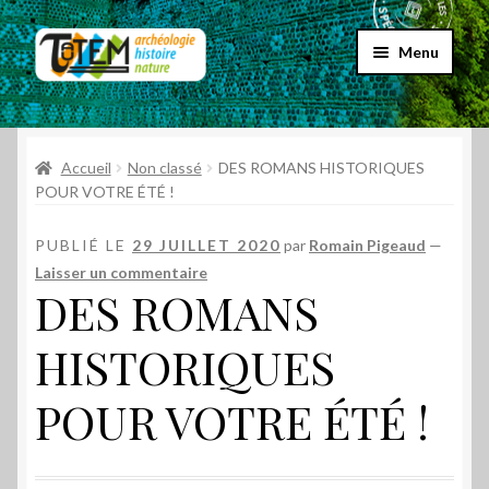
Aller
Aller
Menu
à
au
la
contenu
Accueil
navigation
Ouvrir
Accueil
Non classé
DES ROMANS HISTORIQUES
Choix par genre
le
POUR VOTRE ÉTÉ !
menu
Ouvrir
Choix par éditeur
enfant
PUBLIÉ LE
29 JUILLET 2020
par
Romain Pigeaud
—
le
Laisser un commentaire
menu
Promos
DES ROMANS
enfant
Qui sommes-nous ?
HISTORIQUES
POUR VOTRE ÉTÉ !