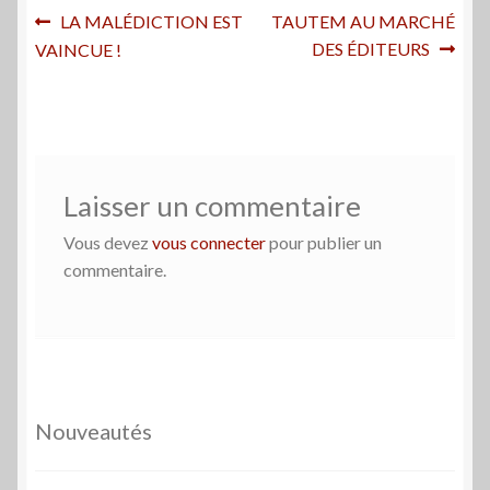
Navigation
Article
Article
LA MALÉDICTION EST
TAUTEM AU MARCHÉ
précédent :
suivant :
DES ÉDITEURS
VAINCUE !
de
l’article
Laisser un commentaire
Vous devez
vous connecter
pour publier un
commentaire.
Nouveautés