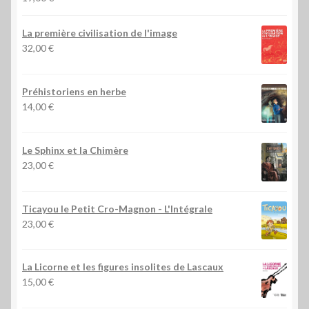
La première civilisation de l'image
32,00
€
Préhistoriens en herbe
14,00
€
Le Sphinx et la Chimère
23,00
€
Ticayou le Petit Cro-Magnon - L'Intégrale
23,00
€
La Licorne et les figures insolites de Lascaux
15,00
€