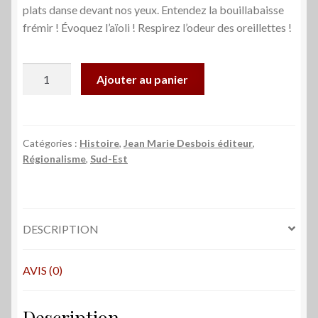
plats danse devant nos yeux. Entendez la bouillabaisse
frémir ! Évoquez l’aïoli ! Respirez l’odeur des oreillettes !
quantité
Ajouter au panier
de
Tables
des
riches,
Catégories :
Histoire
,
Jean Marie Desbois éditeur
,
Régionalisme
,
Sud-Est
tables
du
peuple
-
DESCRIPTION
Sandrine
Krikorian
AVIS (0)
Description