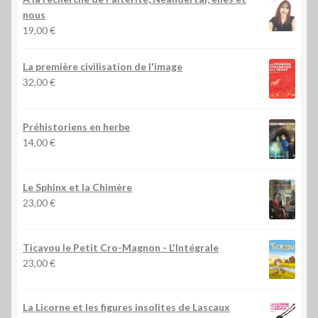
nous
19,00
€
La première civilisation de l'image
32,00
€
Préhistoriens en herbe
14,00
€
Le Sphinx et la Chimère
23,00
€
Ticayou le Petit Cro-Magnon - L'Intégrale
23,00
€
La Licorne et les figures insolites de Lascaux