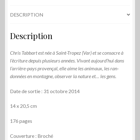
-
Chris
DESCRIPTION
Tabbart
Description
Chris Tabbart est née à Saint-Tropez (Var) et se consacre à
l’écriture depuis plusieurs an­nées. Vivant aujourd’hui dans
l’arrière-pays provençal, elle aime les animaux, les ran­
données en montagne, ob­ser­ver la nature et… les gens.
Date de sortie : 31 octobre 2014
14 x 20,5 cm
176 pages
Couverture : Broché