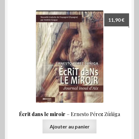
11,90
€
Écrit dans le miroir
– Er­nes­to Pé­rez Zú­ñi­ga
Ajouter au panier