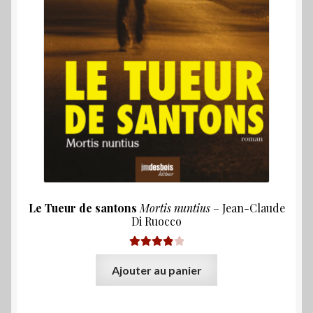
Le Tueur de santons
Mortis nuntius
– Jean-Claude
Di Ruocco
Note
4.00
Ajouter au panier
sur 5