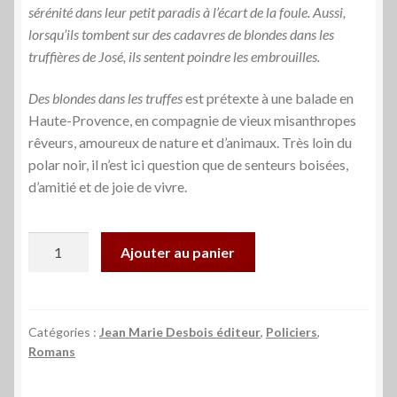
sérénité dans leur petit paradis à l’écart de la foule. Aussi,
lorsqu’ils tombent sur des cadavres de blondes dans les
truffières de José, ils sentent poindre les embrouilles.
Des blondes dans les truffes
est prétexte à une balade en
Haute-Provence, en compagnie de vieux misanthropes
rêveurs, amoureux de nature et d’animaux. Très loin du
polar noir, il n’est ici question que de senteurs boisées,
d’amitié et de joie de vivre.
quantité
Ajouter au panier
de
Des
blondes
dans
Catégories :
Jean Marie Desbois éditeur
,
Policiers
,
Romans
les
truffes