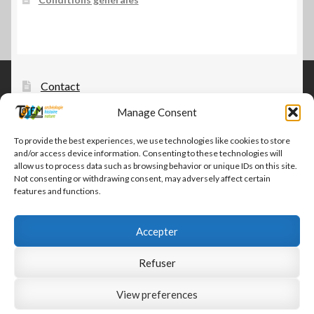
Contact
Manage Consent
Tautem – édition, diffusion, distribution
CGV-CGU Tautem
To provide the best experiences, we use technologies like cookies to store
and/or access device information. Consenting to these technologies will
Conditions générales
allow us to process data such as browsing behavior or unique IDs on this site.
Not consenting or withdrawing consent, may adversely affect certain
features and functions.
Accepter
© Tautem 2026
Refuser
CGV-CGU Tautem
Built with WooCommerce
.
View preferences
0
Recherche
Recherche