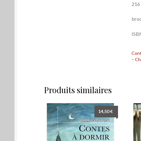
216
bro
ISB
Cont
– Cha
Produits similaires
14,50
€