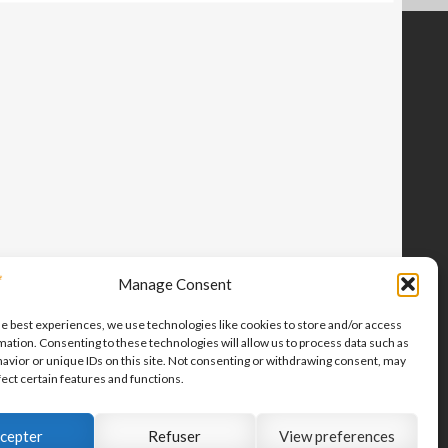
Manage Consent
he best experiences, we use technologies like cookies to store and/or access
mation. Consenting to these technologies will allow us to process data such as
avior or unique IDs on this site. Not consenting or withdrawing consent, may
fect certain features and functions.
cepter
Refuser
View preferences