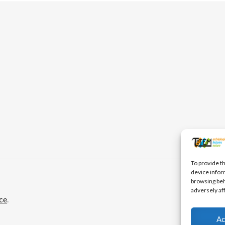
To provide t
device infor
browsing beh
adversely af
ce
.
Ac