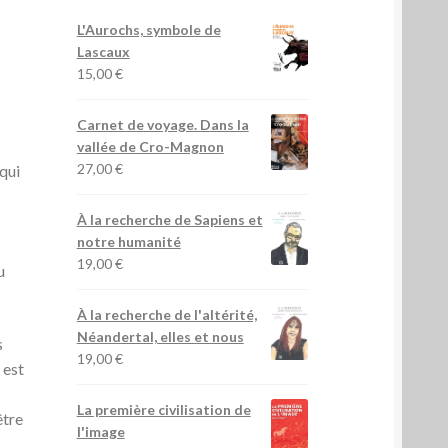
L'Aurochs, symbole de
Lascaux
15,00
€
Carnet de voyage. Dans la
vallée de Cro-Magnon
27,00
€
 qui
À la recherche de Sapiens et
notre humanité
19,00
€
u
À la recherche de l'altérité,
Néandertal, elles et nous
s
19,00
€
 est
La première civilisation de
être
l'image