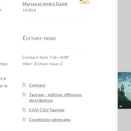
Maryse et André David
s
,
19,00
€
Écrivez-nous
[contact-form-7 id= »438″
mmes
title= »Écrivez-nous »]
anck
Contact
r le
Tautem – édition, diffusion,
distribution
CGV-CGU Tautem
Conditions générales