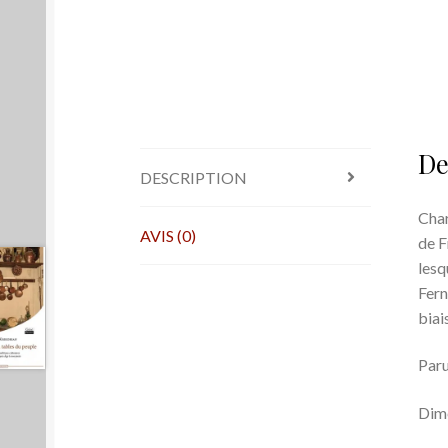
De
DESCRIPTION
Char
AVIS (0)
de F
lesq
Fer­n
biai
Paru
Dime