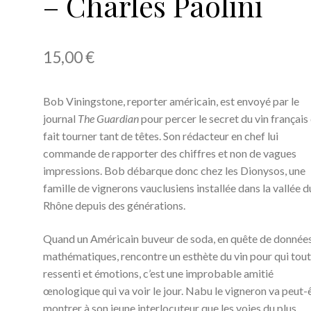
– Charles Paolini
15,00
€
Bob Viningstone, reporter amé­ricain, est envoyé par le
journal
The Guardian
pour percer le secret du vin fran­çais
fait tourner tant de têtes. Son rédacteur en chef lui
commande de rapporter des chiffres et
non de vagues
impressions. Bob débarque donc chez les Dionysos, une
famille de vignerons vau­clu­siens installée dans la vallée d
Rhône depuis des géné­ra­tions.
Quand un Américain buveur de soda, en quête de donnée
mathématiques, rencontre un esthète du vin pour qui tout
ressenti et émotions, c’est une improbable amitié
œnologique qui va voir le jour. Nabu le vigneron va peut-
montrer à son jeune inter­­locuteur que les voies du plus