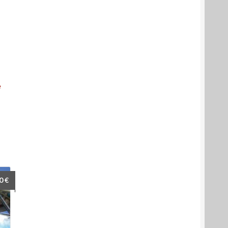
e
50
€