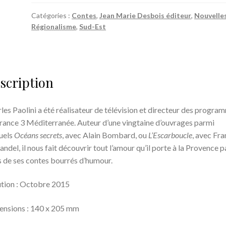
Maîtres
de
Catégories :
Contes
,
Jean Marie Desbois éditeur
,
Nouvelle
Régionalisme
,
Sud-Est
chais
-
Charles
Paolini
scription
les Paolini a été réa­li­sa­teur de télévision et directeur des progra
rance 3 Méditerranée. Auteur d’une vingtaine d’ouvrages parmi
uels
Océans secrets
, avec Alain Bombard, ou
L’Escar­bou­cle
, avec Fr
an­del, il nous fait découvrir
tout l’amour qu’il porte à la Provence pa
s de ses contes bourrés d’humour.
tion : Octobre 2015
nsions : 140 x 205 mm