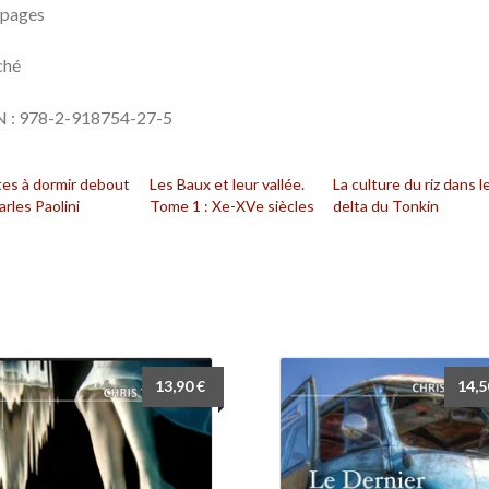
 pages
ché
N : 978-2-918754-27-5
es à dormir debout
Les Baux et leur vallée.
La culture du riz dans l
rles Paolini
Tome 1 : Xe-XVe siècles
delta du Tonkin
13,90
€
14,