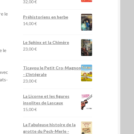
32,00
€
re le
Préhistoriens en herbe
14,00
€
Le Sphinx et la Chimère
23,00
€
e le
Ticayou le Petit Cro-Magnon
avec
- L'Intégrale
ats-
23,00
€
La Licorne et les figures
insolites de Lascaux
15,00
€
La Fabuleuse histoire de la
grotte du Pech-Merle
-