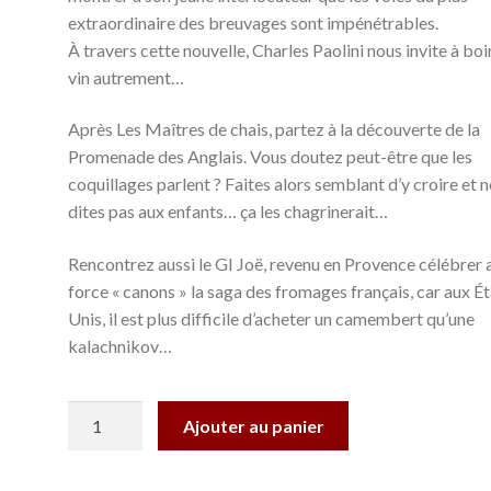
extraordinaire des breuvages sont impénétrables.
À travers cette nouvelle, Charles Paolini nous invite à boi
vin autrement…
Après Les Maîtres de chais, partez à la découverte de la
Promenade des Anglais. Vous doutez peut-être que les
coquillages parlent ? Faites alors semblant d’y croire et n
dites pas aux enfants… ça les chagrinerait…
Rencontrez aussi le GI Joë, revenu en Provence célébrer 
force « canons » la saga des fromages français, car aux Ét
Unis, il est plus difficile d’acheter un camembert qu’une
kalachnikov…
quantité
Ajouter au panier
de
Les