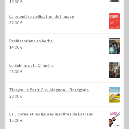
19,00
€
La première civilisation de l'image
32,00
€
Préhistoriens en herbe
14,00
€
Le Sphinx et la Chimère
23,00
€
Ticayou le Petit Cro-Magnon - L'Intégrale
23,00
€
La Licorne et les figures insolites de Lascaux
15,00
€