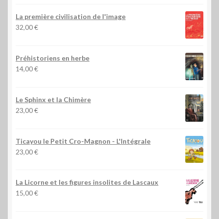
La première civilisation de l'image
32,00
€
Préhistoriens en herbe
14,00
€
Le Sphinx et la Chimère
23,00
€
Ticayou le Petit Cro-Magnon - L'Intégrale
23,00
€
La Licorne et les figures insolites de Lascaux
15,00
€