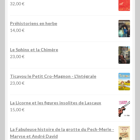
32,00
€
Préhistoriens en herbe
14,00
€
Le Sphinx et la Chimère
23,00
€
Ticayou le Petit Cro-Magnon - L'Intégrale
23,00
€
La Licorne et les figures insolites de Lascaux
15,00
€
La Fabuleuse histoire de la grotte du Pech-Merle
-
Maryse et André David