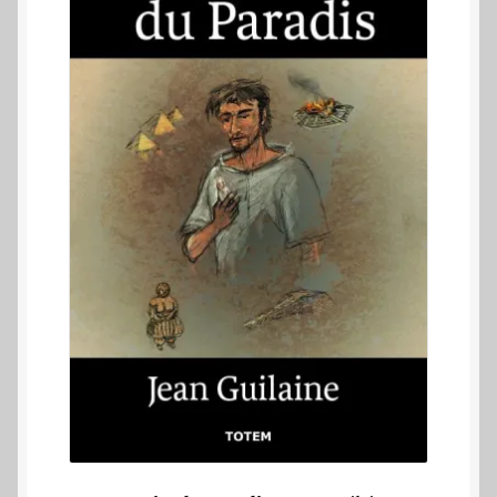
initial
actuel
était :
est :
19,50 €.
10,00 