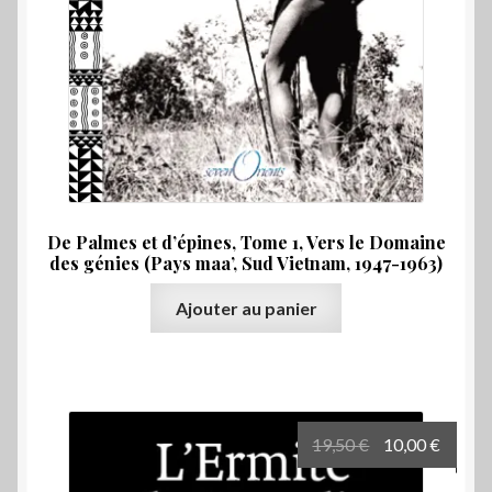
De Palmes et d’épines, Tome 1, Vers le Domaine
des génies (Pays maa’, Sud Vietnam, 1947-1963)
Ajouter au panier
Le
Le
19,50
€
10,00
€
prix
prix