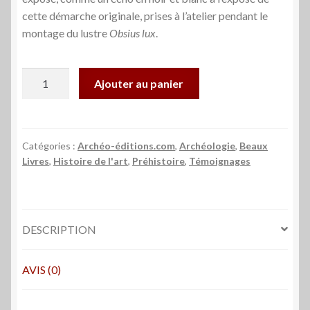
cette démarche originale, prises à l’atelier pendant le
montage du lustre
Obsius lux
.
quantité
Ajouter au panier
de
Obsius
lux
Catégories :
Archéo-éditions.com
,
Archéologie
,
Beaux
Livres
,
Histoire de l'art
,
Préhistoire
,
Témoignages
DESCRIPTION
AVIS (0)