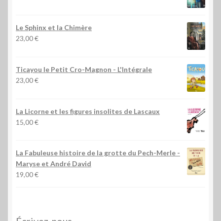
Le Sphinx et la Chimère
23,00
€
Ticayou le Petit Cro-Magnon - L'Intégrale
23,00
€
La Licorne et les figures insolites de Lascaux
15,00
€
La Fabuleuse histoire de la grotte du Pech-Merle
-
Maryse et André David
19,00
€