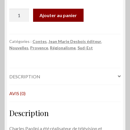
quantité
Ajouter au panier
de
Contes
à
dormir
Catégories :
Contes
,
Jean Marie Desbois éditeur
,
Nouvelles
,
Provence
,
Régionalisme
,
Sud-Est
debout
-
Charles
Paolini
DESCRIPTION
AVIS (0)
Description
Charles Paolini a été réa­li­sa­teur de télévision et