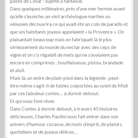
pastis de César : sujette à fantaisie.
Dans quelques millénaires, près d’une mer fermée avant
qu’elle s’assèche, un vieil archéologue martien ou
vénusien découvrira ce qui avait été un coin de paradis et
que ses habitants joyeux appelaient « la Provence ». On
plaisantait beaucoup mais on fabriquait là le plus
sérieusement du monde du nectar avec des ceps de
vigne et on s’y régalait de mets qui ne s’avalaient pas
encore en comprimés : bouillabaisse, pistou, brandade
et aïoli.
Mais là, on entre de plain-pied dans la légende ; peut-
être même s’agit-il de fables colportées au soleil de Midi
par ces fabuleux contes… à dormir debout.
Et qui nous font rêver.
Dans Contes à dormir debout, à travers 45 histoires
délicieuses, Charles Paolini nous fait entrer dans son
univers d’humour cocasse, de mots d’esprit, de plaisirs
quotidiens et de joyeux délices…