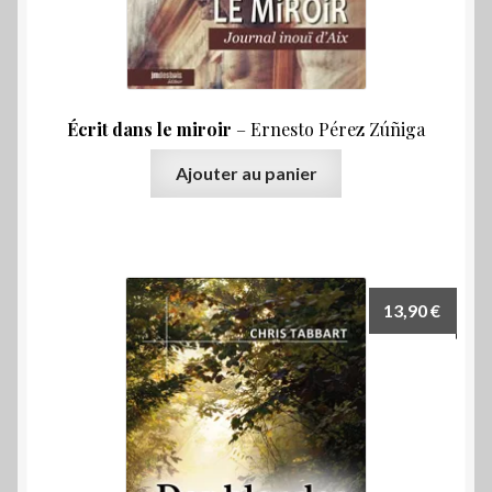
Écrit dans le miroir
– Er­nes­to Pé­rez Zú­ñi­ga
Ajouter au panier
13,90
€