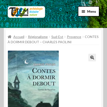
Aller
Aller
Menu
à
au
la
contenu
Accueil
navigation
Ouvrir
Accueil
Régionalisme
Sud-Est
Provence
CONTES
Choix par genre
le
À DORMIR DEBOUT – CHARLES PAOLINI
menu
Ouvrir
Choix par éditeur
enfant
le
menu
Promos
enfant
Qui sommes-nous ?