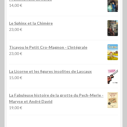
14,00
€
Le Sphinx et la Chimère
23,00
€
Ticayou le Petit Cro-Magnon - L'Intégrale
23,00
€
La Licorne et les figures insolites de Lascaux
15,00
€
La Fabuleuse histoire de la grotte du Pech-Merle
-
Maryse et André David
19,00
€