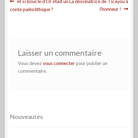
Navigation
Article
Article
et si Boucle d’Or était un
La dessinatrice de Ticayou à
précédent :
suivant :
l’honneur !
conte paléolithique ?
de
l’article
Laisser un commentaire
Vous devez
vous connecter
pour publier un
commentaire.
Nouveautés