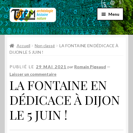
Aller
Aller
Menu
à
au
la
contenu
Accueil
navigation
Ouvrir
Accueil
Non classé
LA FONTAINE EN DÉDICACE À
Choix par genre
le
DIJON LE 5 JUIN !
menu
Ouvrir
Choix par éditeur
enfant
PUBLIÉ LE
29 MAI 2021
par
Romain Pigeaud
—
le
Laisser un commentaire
menu
Promos
LA FONTAINE EN
enfant
Qui sommes-nous ?
DÉDICACE À DIJON
LE 5 JUIN !