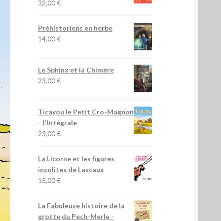
32,00
€
Préhistoriens en herbe
14,00
€
Le Sphinx et la Chimère
23,00
€
Ticayou le Petit Cro-Magnon
- L'Intégrale
23,00
€
La Licorne et les figures
insolites de Lascaux
15,00
€
La Fabuleuse histoire de la
grotte du Pech-Merle
-