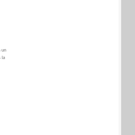
s un
 la