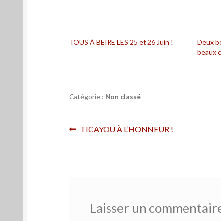
TOUS À BEIRE LES 25 et 26 Juin !
Deux be
beaux c
Catégorie :
Non classé
Navigation
Article
TICAYOU À L’HONNEUR !
précédent :
de
l’article
Laisser un commentair