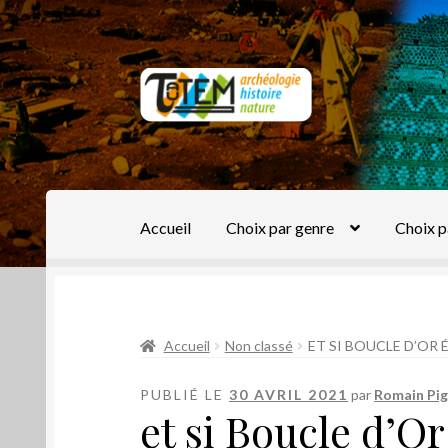
Aller
Aller
à
au
la
contenu
navigation
Accueil
Choix par genre
Choix p
Accueil
Non classé
ET SI BOUCLE D’OR
PUBLIÉ LE
30 AVRIL 2021
par
Romain Pi
et si Boucle d’Or