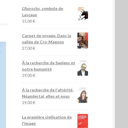
L'Aurochs, symbole de
Lascaux
15,00
€
Carnet de voyage. Dans la
vallée de Cro-Magnon
27,00
€
À la recherche de Sapiens et
notre humanité
19,00
€
À la recherche de l'altérité,
Néandertal, elles et nous
19,00
€
La première civilisation de
l'image