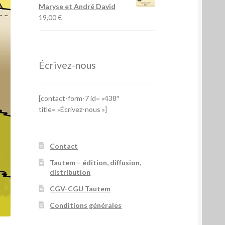
Maryse et André David
19,00
€
Écrivez-nous
[contact-form-7 id= »438″
title= »Écrivez-nous »]
Contact
Tautem – édition, diffusion,
distribution
CGV-CGU Tautem
Conditions générales