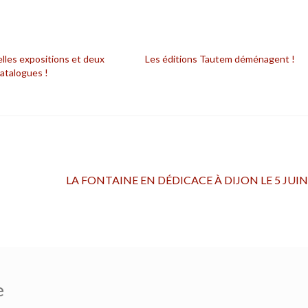
lles expositions et deux
Les éditions Tautem déménagent !
atalogues !
Article
LA FONTAINE EN DÉDICACE À DIJON LE 5 JUIN 
suivant :
e