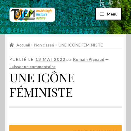
Aller
Aller
Menu
à
au
la
contenu
Accueil
navigation
Ouvrir
Accueil
Non classé
UNE ICÔNE FÉMINISTE
Choix par genre
le
menu
Ouvrir
PUBLIÉ LE
13 MAI 2022
par
Romain Pigeaud
—
Choix par éditeur
enfant
le
Laisser un commentaire
UNE ICÔNE
menu
Promos
enfant
FÉMINISTE
Qui sommes-nous ?