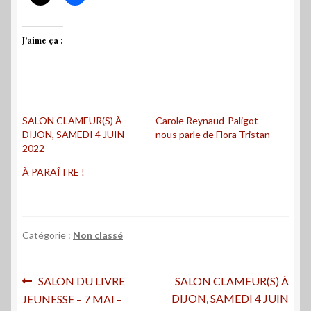
J’aime ça :
SALON CLAMEUR(S) À
Carole Reynaud-Paligot
DIJON, SAMEDI 4 JUIN
nous parle de Flora Tristan
2022
À PARAÎTRE !
Catégorie :
Non classé
Navigation
Article
Article
SALON DU LIVRE
SALON CLAMEUR(S) À
précédent :
suivant :
DIJON, SAMEDI 4 JUIN
JEUNESSE – 7 MAI –
de