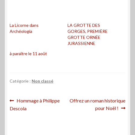
La Licorne dans
LA GROTTE DES
Archéologia
GORGES, PREMIÈRE
GROTTE ORNÉE
JURASSIENNE
à paraître le 11 août
Catégorie :
Non classé
Navigation
Article
Article
Hommage à Philippe
Offrez un roman historique
précédent :
suivant :
pour Noël !
Descola
de
l’article