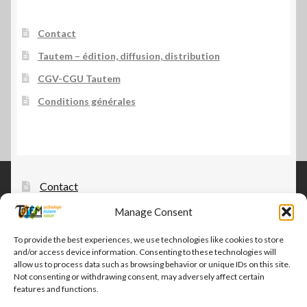
Contact
Tautem – édition, diffusion, distribution
CGV-CGU Tautem
Conditions générales
Contact
Tautem – édition, diffusion, distribution
Manage Consent
CGV-CGU Tautem
To provide the best experiences, we use technologies like cookies to store
and/or access device information. Consenting to these technologies will
Conditions générales
allow us to process data such as browsing behavior or unique IDs on this site.
Not consenting or withdrawing consent, may adversely affect certain
features and functions.