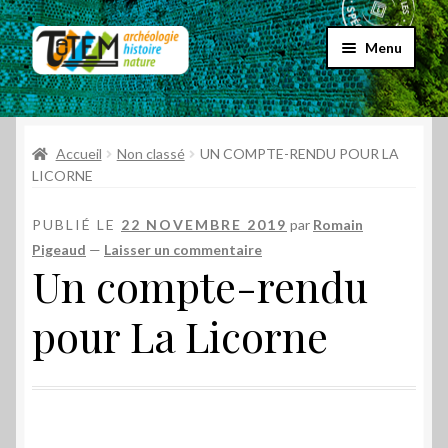
Aller
Aller
Menu
à
au
la
contenu
Accueil
navigation
Ouvrir
Accueil
Non classé
UN COMPTE-RENDU POUR LA
Choix par genre
le
LICORNE
menu
Ouvrir
Choix par éditeur
enfant
PUBLIÉ LE
22 NOVEMBRE 2019
par
Romain
le
Pigeaud
—
Laisser un commentaire
menu
Promos
Un compte-rendu
enfant
Qui sommes-nous ?
pour La Licorne