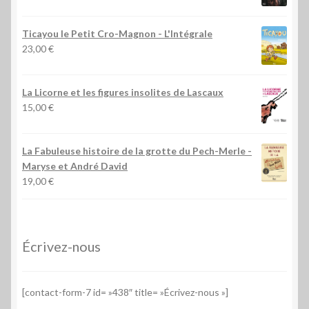
Ticayou le Petit Cro-Magnon - L'Intégrale
23,00
€
La Licorne et les figures insolites de Lascaux
15,00
€
La Fabuleuse histoire de la grotte du Pech-Merle
-
Maryse et André David
19,00
€
Écrivez-nous
[contact-form-7 id= »438″ title= »Écrivez-nous »]