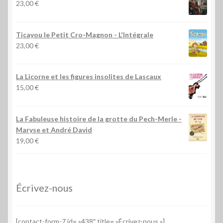
23,00
€
Ticayou le Petit Cro-Magnon - L'Intégrale
23,00
€
La Licorne et les figures insolites de Lascaux
15,00
€
La Fabuleuse histoire de la grotte du Pech-Merle
-
Maryse et André David
19,00
€
Écrivez-nous
[contact-form-7 id= »438″ title= »Écrivez-nous »]