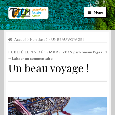
Aller
Aller
Menu
à
au
la
contenu
Accueil
navigation
Ouvrir
Accueil
Non classé
UN BEAU VOYAGE !
Choix par genre
le
menu
Ouvrir
PUBLIÉ LE
15 DÉCEMBRE 2019
par
Romain Pigeaud
Choix par éditeur
enfant
le
—
Laisser un commentaire
Un beau voyage !
menu
Promos
enfant
Qui sommes-nous ?