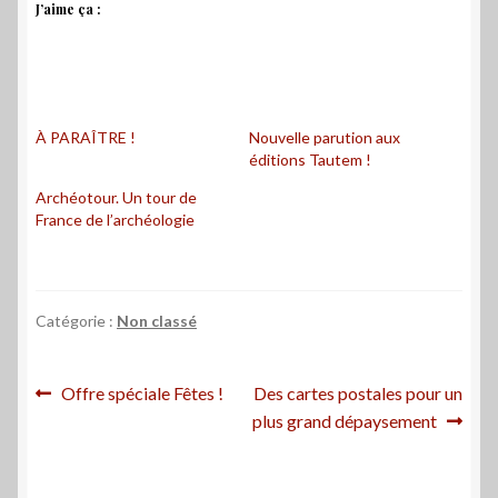
J’aime ça :
À PARAÎTRE !
Nouvelle parution aux
éditions Tautem !
Archéotour. Un tour de
France de l’archéologie
Catégorie :
Non classé
Navigation
Article
Article
Offre spéciale Fêtes !
Des cartes postales pour un
précédent :
suivant :
plus grand dépaysement
de
l’article