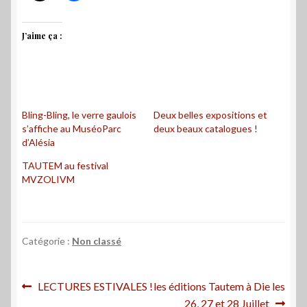
J’aime ça :
Bling-Bling, le verre gaulois
Deux belles expositions et
s’affiche au MuséoParc
deux beaux catalogues !
d’Alésia
TAUTEM au festival
MVZOLIVM
Catégorie :
Non classé
Navigation
Article
Article
LECTURES ESTIVALES !
les éditions Tautem à Die les
précédent :
suivant :
26, 27 et 28 Juillet