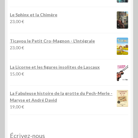
Le Sphinx et la Chimère
23,00
€
Ticayou le Petit Cro-Magnon - L'Intégrale
23,00
€
La Licorne et les figures insolites de Lascaux
15,00
€
La Fabuleuse histoire de la grotte du Pech-Merle
-
Maryse et André David
19,00
€
Écrivez-nous