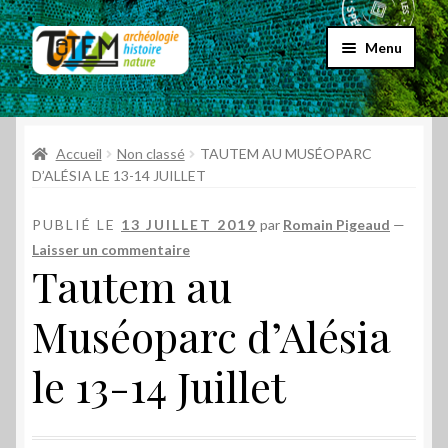
Aller
Aller
Menu
à
au
la
contenu
Accueil
navigation
Ouvrir
Accueil
Non classé
TAUTEM AU MUSÉOPARC
Choix par genre
le
D’ALÉSIA LE 13-14 JUILLET
menu
Ouvrir
Choix par éditeur
enfant
PUBLIÉ LE
13 JUILLET 2019
par
Romain Pigeaud
—
le
Laisser un commentaire
menu
Promos
Tautem au
enfant
Qui sommes-nous ?
Muséoparc d’Alésia
le 13-14 Juillet