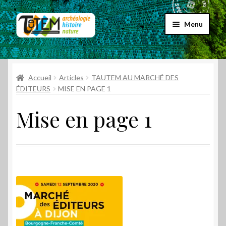
Aller
Aller
Menu
à
au
la
contenu
Accueil
navigation
Ouvrir
Accueil
Articles
TAUTEM AU MARCHÉ DES
Choix par genre
le
ÉDITEURS
MISE EN PAGE 1
menu
Ouvrir
Choix par éditeur
Mise en page 1
enfant
le
menu
Promos
enfant
Qui sommes-nous ?