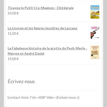
Ticayou le Petit Cro-Magnon - L'Intégrale
23,00
€
La Licorne et les figures insolites de Lascaux
15,00
€
La Fabuleuse histoire de la grotte du Pech-Merle
-
Maryse et André David
19,00
€
Écrivez-nous
[contact-form-7 id= »438″ title= »Écrivez-nous »]