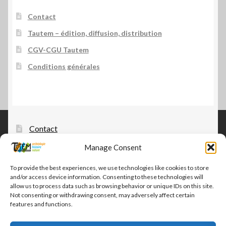
Contact
Tautem – édition, diffusion, distribution
CGV-CGU Tautem
Conditions générales
Contact
Manage Consent
Tautem – édition, diffusion, distribution
CGV-CGU Tautem
To provide the best experiences, we use technologies like cookies to store
and/or access device information. Consenting to these technologies will
Conditions générales
allow us to process data such as browsing behavior or unique IDs on this site.
Not consenting or withdrawing consent, may adversely affect certain
features and functions.