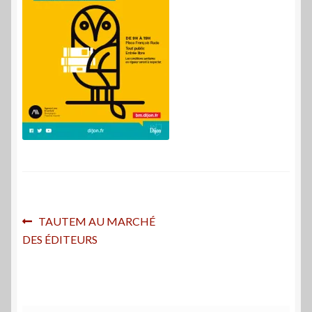
Navigation
Article
TAUTEM AU MARCHÉ
précédent :
DES ÉDITEURS
de
l’article