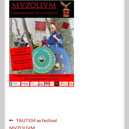
Navigation
Article
TAUTEM au festival
précédent :
MVZOLIVM