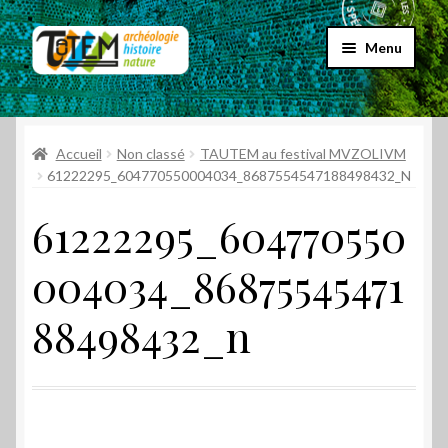
Aller
Aller
Menu
à
au
la
contenu
Accueil
navigation
Ouvrir
Accueil
Non classé
TAUTEM au festival MVZOLIVM
Choix par genre
le
61222295_604770550004034_8687554547188498432_N
menu
Ouvrir
Choix par éditeur
61222295_604770550
enfant
le
menu
Promos
004034_86875545471
enfant
Qui sommes-nous ?
88498432_n