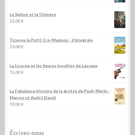
Le Sphinx et la Chimère
23,00
€
Ticayou le Petit Cro-Magnon - L'Intégrale
23,00
€
La Licorne et les figures insolites de Lascaux
15,00
€
La Fabuleuse histoire de la grotte du Pech-Merle
-
Maryse et André David
19,00
€
Écrivez-nous