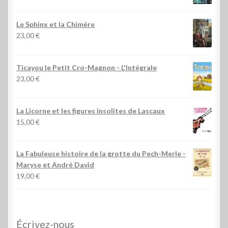
Le Sphinx et la Chimère
23,00
€
Ticayou le Petit Cro-Magnon - L'Intégrale
23,00
€
La Licorne et les figures insolites de Lascaux
15,00
€
La Fabuleuse histoire de la grotte du Pech-Merle
-
Maryse et André David
19,00
€
Écrivez-nous