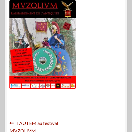
Navigation
Article
TAUTEM au festival
précédent :
MVZOLIVM