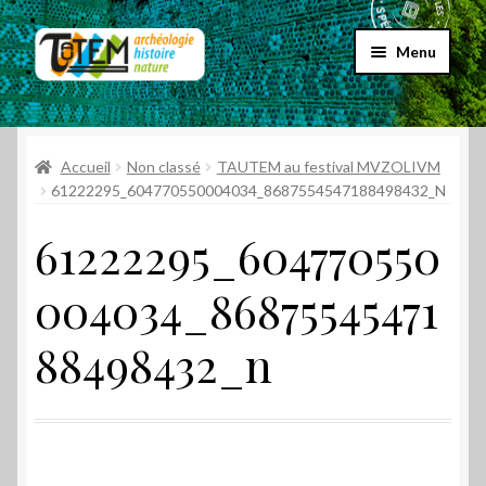
Aller
Aller
Menu
à
au
la
contenu
Accueil
navigation
Ouvrir
Accueil
Non classé
TAUTEM au festival MVZOLIVM
Choix par genre
le
61222295_604770550004034_8687554547188498432_N
menu
Ouvrir
Choix par éditeur
61222295_604770550
enfant
le
menu
Promos
004034_86875545471
enfant
Qui sommes-nous ?
88498432_n