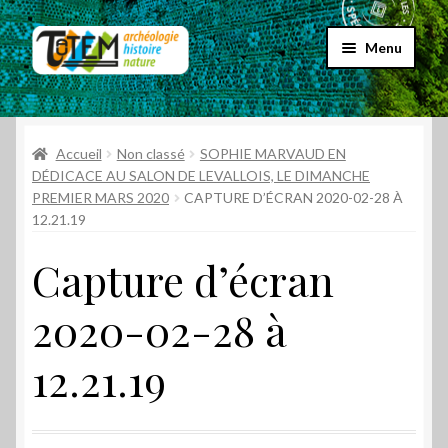
Aller
Aller
Menu
à
au
la
contenu
Accueil
navigation
Ouvrir
Accueil
Non classé
SOPHIE MARVAUD EN
Choix par genre
le
DÉDICACE AU SALON DE LEVALLOIS, LE DIMANCHE
PREMIER MARS 2020
CAPTURE D’ÉCRAN 2020-02-28 À
menu
Ouvrir
Choix par éditeur
12.21.19
enfant
le
menu
Promos
Capture d’écran
enfant
2020-02-28 à
Qui sommes-nous ?
12.21.19