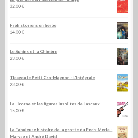
32,00
€
Préhistoriens en herbe
14,00
€
Le Sphinx et la Chimère
23,00
€
Ticayou le Petit Cro-Magnon - L'Intégrale
23,00
€
La Licorne et les figures insolites de Lascaux
15,00
€
La Fabuleuse histoire de la grotte du Pech-Merle
-
Maryse et André David