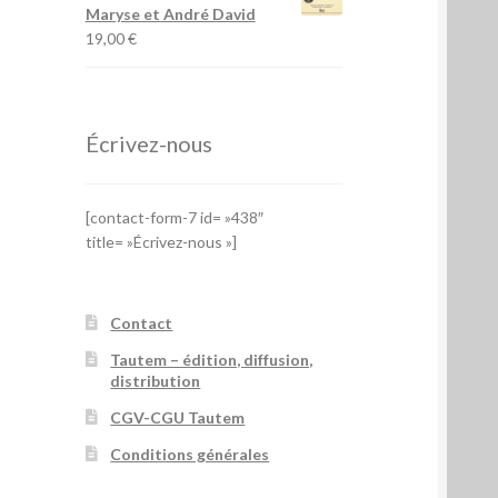
Maryse et André David
19,00
€
Écrivez-nous
[contact-form-7 id= »438″
title= »Écrivez-nous »]
Contact
Tautem – édition, diffusion,
distribution
CGV-CGU Tautem
Conditions générales