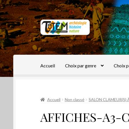
Aller
Aller
à
au
la
contenu
navigation
Accueil
Choix par genre
Choix p
Accueil
Non classé
SALON CLAMEUR(S) À
AFFICHES-A3-C