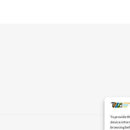
To provide t
device infor
browsing beh