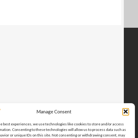
Manage Consent
he best experiences, we use technologies like cookies to store and/or access
mation. Consenting to these technologies will allow us to process data such as
avior or unique IDs on this site. Not consenting or withdrawing consent, may