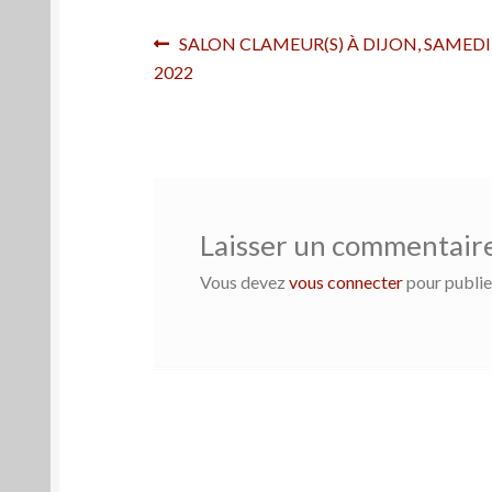
Navigation
Article
SALON CLAMEUR(S) À DIJON, SAMEDI 
précédent :
2022
de
l’article
Laisser un commentair
Vous devez
vous connecter
pour publie