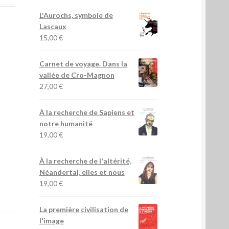
L'Aurochs, symbole de
Lascaux
15,00
€
Carnet de voyage. Dans la
vallée de Cro-Magnon
27,00
€
À la recherche de Sapiens et
notre humanité
19,00
€
À la recherche de l'altérité,
Néandertal, elles et nous
19,00
€
La première civilisation de
l'image