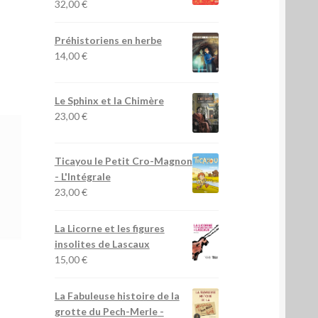
32,00
€
Préhistoriens en herbe
14,00
€
Le Sphinx et la Chimère
23,00
€
Ticayou le Petit Cro-Magnon
- L'Intégrale
23,00
€
La Licorne et les figures
insolites de Lascaux
15,00
€
La Fabuleuse histoire de la
grotte du Pech-Merle
-