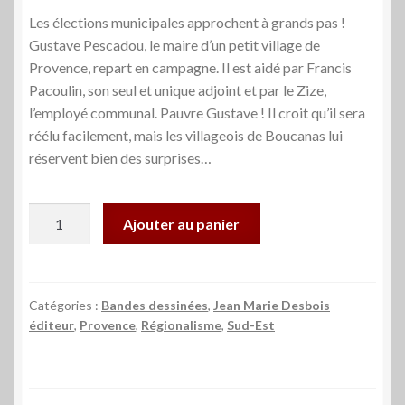
Les élections municipales approchent à grands pas !
Gustave Pescadou, le maire d’un petit village de
Provence, repart en campagne. Il est aidé par Francis
Pacoulin, son seul et unique adjoint et par le Zize,
l’employé communal. Pauvre Gustave ! Il croit qu’il sera
réélu facilement, mais les villageois de Boucanas lui
réservent bien des surprises…
quantité
Ajouter au panier
de
Scrutin
à
la
Catégories :
Bandes dessinées
,
Jean Marie Desbois
éditeur
,
Provence
,
Régionalisme
,
Sud-Est
provençale
-
je
vous