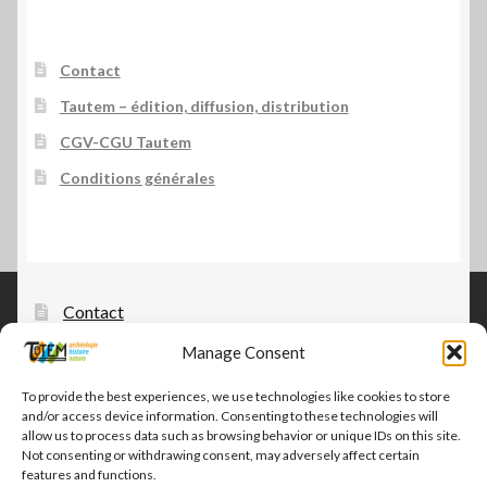
Contact
Tautem – édition, diffusion, distribution
CGV-CGU Tautem
Conditions générales
Contact
Manage Consent
Tautem – édition, diffusion, distribution
CGV-CGU Tautem
To provide the best experiences, we use technologies like cookies to store
and/or access device information. Consenting to these technologies will
Conditions générales
allow us to process data such as browsing behavior or unique IDs on this site.
Not consenting or withdrawing consent, may adversely affect certain
features and functions.