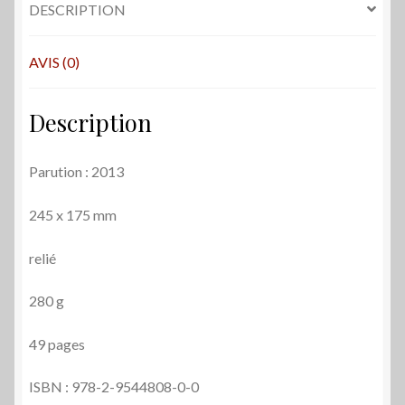
DESCRIPTION
salue,
mairie
!
AVIS (0)
-
Olivier
Description
Bauza
-
D.Balloon
Parution : 2013
245 x 175 mm
relié
280 g
49 pages
ISBN : 978-2-9544808-0-0