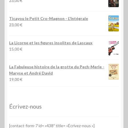
23,00
€
Ticayou le Petit Cro-Magnon - L'Intégrale
23,00
€
La Licorne et les figures insolites de Lascaux
15,00
€
La Fabuleuse histoire de la grotte du Pech-Merle
-
Maryse et André David
19,00
€
Écrivez-nous
[contact-form-7 id= »438″ title= »Écrivez-nous »]