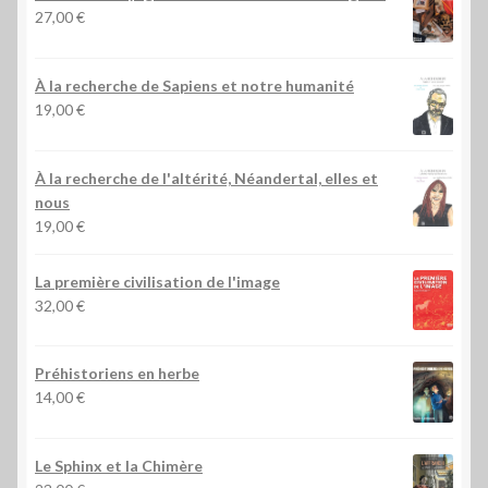
27,00
€
À la recherche de Sapiens et notre humanité
19,00
€
À la recherche de l'altérité, Néandertal, elles et
nous
19,00
€
La première civilisation de l'image
32,00
€
Préhistoriens en herbe
14,00
€
Le Sphinx et la Chimère