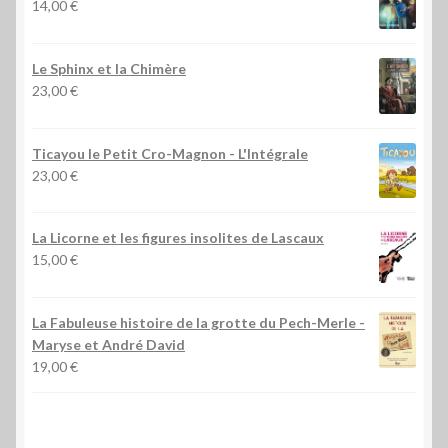
14,00
€
Le Sphinx et la Chimère
23,00
€
Ticayou le Petit Cro-Magnon - L'Intégrale
23,00
€
La Licorne et les figures insolites de Lascaux
15,00
€
La Fabuleuse histoire de la grotte du Pech-Merle
-
Maryse et André David
19,00
€