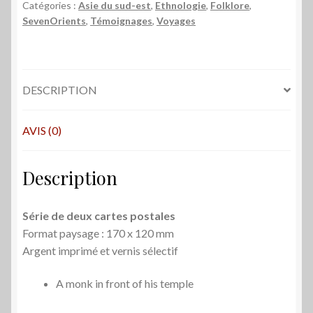
Laos
Catégories :
Asie du sud-est
,
Ethnologie
,
Folklore
,
SevenOrients
,
Témoignages
,
Voyages
DESCRIPTION
AVIS (0)
Description
Série de deux cartes postales
Format paysage : 170 x 120 mm
Argent imprimé et vernis sélectif
A monk in front of his temple