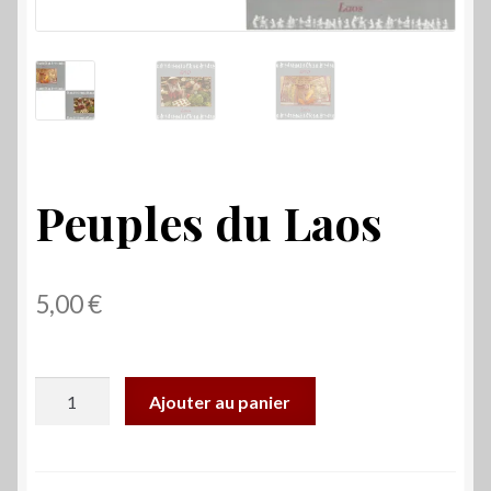
Peuples du Laos
5,00
€
quantité
Ajouter au panier
de
Peuples
du