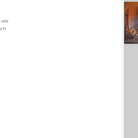
t une
Arts