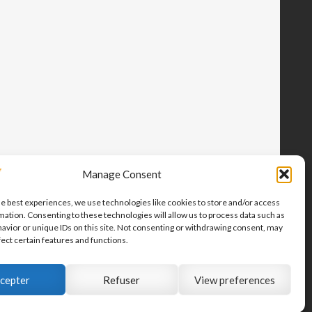
Manage Consent
he best experiences, we use technologies like cookies to store and/or access
mation. Consenting to these technologies will allow us to process data such as
avior or unique IDs on this site. Not consenting or withdrawing consent, may
fect certain features and functions.
cepter
Refuser
View preferences