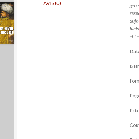
AVIS (0)
géné
resp
aujo
luci
et Le
Date
ISB
Form
Page
Prix
Couv