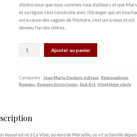
d’entre nous que nous sommes tous d’ailleurs et que Mars
et sa région s’est construite avec l’étranger qui, en toucha
sol à cause des vagues de l’histoire, s’est uni à nous et est
devenu l’un des nôtres.
quantité
Ajouter au panier
de
Les
Noces
de
Catégories :
Jean Marie Desbois éditeur
,
Régionalisme
,
Romans
,
Romans historiques
,
Sud-Est
,
Vingtième siècle
palissandre
-
Lucien
Vassal
scription
n Vassal est né à La Viste, au nord de Marseille, où vit sa famille depuis