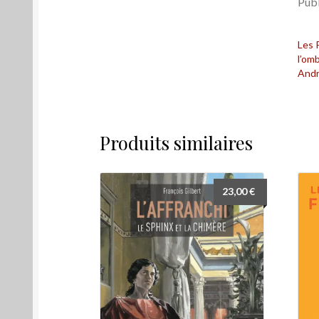
Publ
Les 
l’om
And
Produits similaires
23,00
€