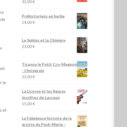
32,00
€
ire
Préhistoriens en herbe
 de
14,00
€
Le Sphinx et la Chimère
23,00
€
ou
Ticayou le Petit Cro-Magnon
ont
- L'Intégrale
23,00
€
r le
u
La Licorne et les figures
insolites de Lascaux
15,00
€
s et
La Fabuleuse histoire de la
grotte du Pech-Merle
-