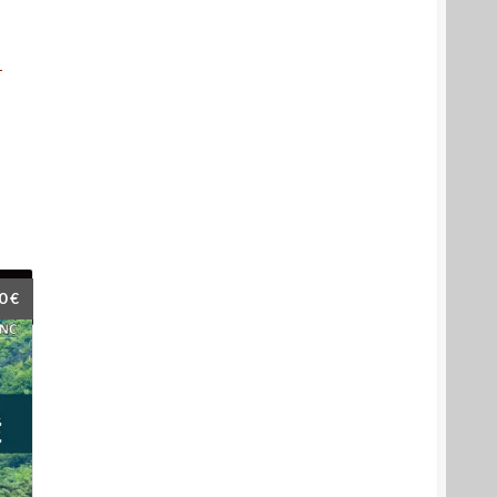
­
90
€