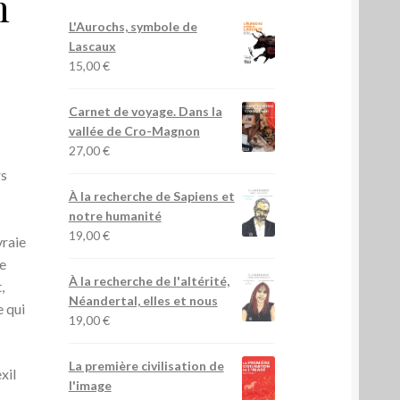
n
L'Aurochs, symbole de
Lascaux
15,00
€
Carnet de voyage. Dans la
vallée de Cro-Magnon
27,00
€
rs
À la recherche de Sapiens et
notre humanité
19,00
€
vraie
e
À la recherche de l'altérité,
,
Néandertal, elles et nous
e qui
19,00
€
La première civilisation de
xil
l'image