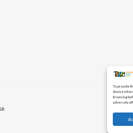
To provide t
device infor
browsing beh
adversely af
ce
.
Ac