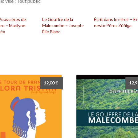
ic visé : Tout public
Poussières de
Le Gouffre de la
Écrit dans le miroir – Er
bre – Marilyne
Malecombe – Joseph-
nes­to Pé­rez Zú­ñi­ga
réo
Élie Blanc
12,00
€
12,