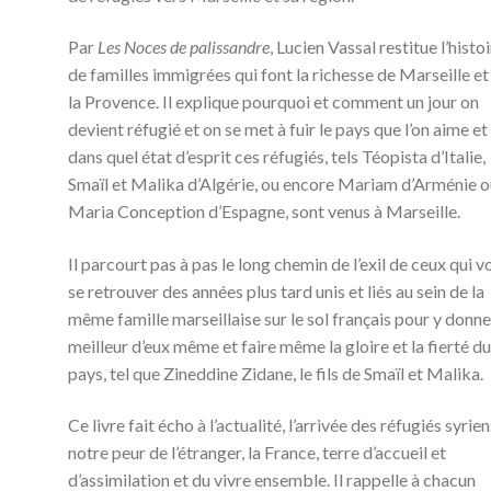
Par
Les Noces de palissandre
, Lucien Vassal restitue l’histo
de familles immigrées qui font la richesse de Marseille et
la Provence. Il explique pourquoi et comment un jour on
devient réfugié et on se met à fuir le pays que l’on aime et
dans quel état d’esprit ces réfugiés, tels Téopista d’Italie,
Smaïl et Malika d’Algérie, ou encore Mariam d’Arménie 
Maria Conception d’Espagne, sont venus à Marseille.
Il parcourt pas à pas le long chemin de l’exil de ceux qui v
se retrouver des années plus tard unis et liés au sein de la
même famille marseillaise sur le sol français pour y donne
meilleur d’eux même et faire même la gloire et la fierté d
pays, tel que Zineddine Zidane, le fils de Smaïl et Malika.
Ce livre fait écho à l’actualité, l’arrivée des réfugiés syrien
notre peur de l’étranger, la France, terre d’accueil et
d’assimilation et du vivre ensemble. Il rappelle à chacun