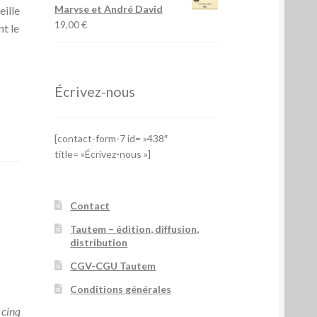
Maryse et André David
eille
19,00
€
nt le
Écrivez-nous
[contact-form-7 id= »438″
title= »Écrivez-nous »]
Contact
Tautem – édition, diffusion,
distribution
CGV-CGU Tautem
Conditions générales
 cinq