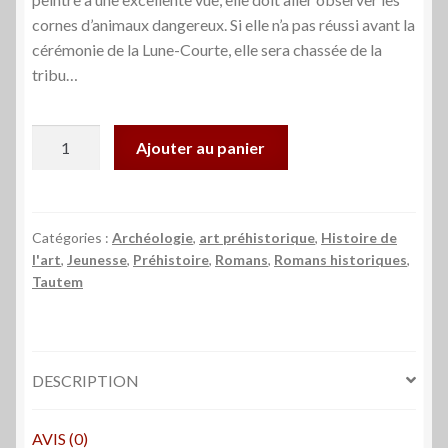
cornes d’animaux dangereux. Si elle n’a pas réussi avant la
cérémonie de la Lune-Courte, elle sera chassée de la
tribu…
quantité
Ajouter au panier
de
La
Peintre
de
Catégories :
Archéologie
,
art préhistorique
,
Histoire de
l'art
,
Jeunesse
,
Préhistoire
,
Romans
,
Romans historiques
,
Lascaux
Tautem
-
Sophie
Marvaud
DESCRIPTION
AVIS (0)