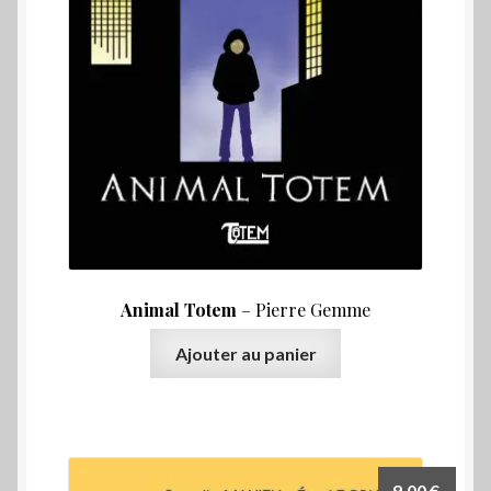
Animal Totem
– Pierre Gemme
Ajouter au panier
9,00
€