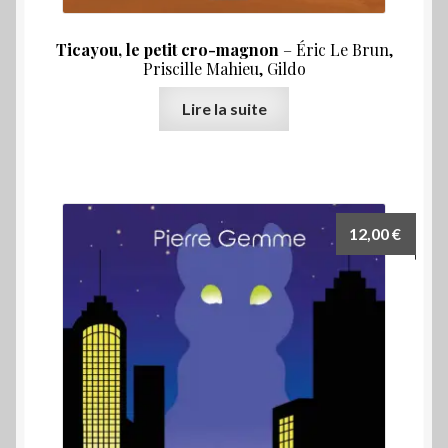
Ticayou, le petit cro-magnon
– Éric Le Brun,
Priscille Mahieu, Gildo
Lire la suite
12,00
€