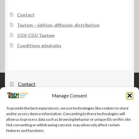
Contact
Tautem – édition, diffusion, distribution
CGV-CGU Tautem
Conditions générales
Contact
Tautem – édition, diffusion, distribution
Manage Consent
CGV-CGU Tautem
To provide the best experiences, we use technologies like cookies to store
and/or access device information. Consenting to these technologies will
Conditions générales
allow us to process data such as browsing behavior or unique IDs on this site.
Not consenting or withdrawing consent, may adversely affect certain
features and functions.