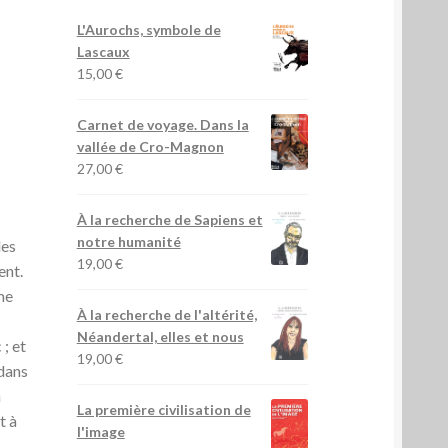
L'Aurochs, symbole de
Lascaux
15,00
€
Carnet de voyage. Dans la
vallée de Cro-Magnon
27,00
€
l
À la recherche de Sapiens et
notre humanité
des
19,00
€
ent.
me
À la recherche de l'altérité,
Néandertal, elles et nous
; et
19,00
€
 dans
̀
La première civilisation de
 à
l'image