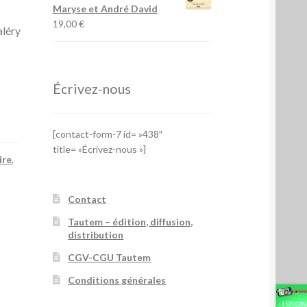
Maryse et André David
19,00
€
léry
Écrivez-nous
[contact-form-7 id= »438″
title= »Écrivez-nous »]
ire
,
Contact
Tautem – édition, diffusion,
distribution
CGV-CGU Tautem
Conditions générales