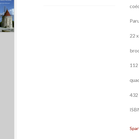
coéd
Paru
22 x
bro
112
quad
432
ISB
Spar