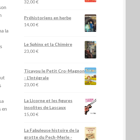
32,00
€
 son
n
Préhistoriens en herbe
14,00
€
na la
Le Sphinx et la Chimère
es
23,00
€
s
Ticayou le Petit Cro-Magnon
out
- L'Intégrale
23,00
€
s
sa
La Licorne et les figures
insolites de Lascaux
s en
15,00
€
La Fabuleuse histoire de la
grotte du Pech-Merle
-