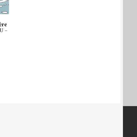
ère
EU –