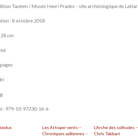
ition Tautem / Musée Henri Prades – site archéologique de Lattar
tion : 8 octobre 2018
 28 cm
ché
 pages
ri
 g
N : 979-10-97230-16-6
teolus
Les Attrape-vents –
L’Arche des solitudes 
Chroniques aziliennes –
Chris Tabbart