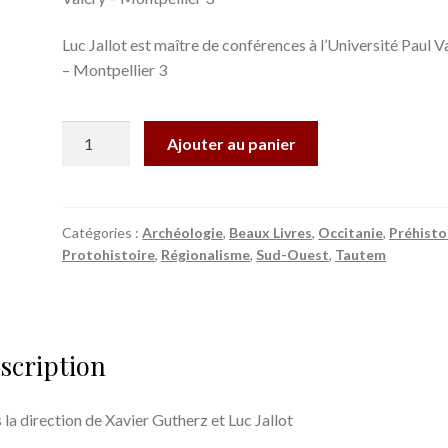
Luc Jallot est maître de conférences à l’Université Paul Va
– Montpellier 3
quantité
Ajouter au panier
de
Jean
Arnal
et
Catégories :
Archéologie
,
Beaux Livres
,
Occitanie
,
Préhisto
Protohistoire
,
Régionalisme
,
Sud-Ouest
,
Tautem
le
Néolithique
en
Languedoc
scription
 la direction de Xavier Gutherz et Luc Jallot