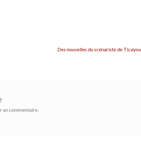
Article
Des nouvelles du scénariste de Ticayou
suivant :
e
r un commentaire.