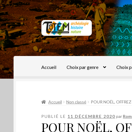
Aller
Aller
à
au
la
contenu
navigation
Accueil
Choix par genre
Choix p
Accueil
Non classé
POUR NOËL, OFFREZ
PUBLIÉ LE
11 DÉCEMBRE 2020
par
Roma
POUR NOËL, O