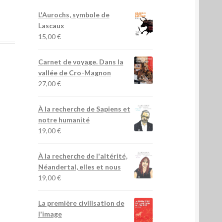
L'Aurochs, symbole de
Lascaux
15,00
€
Carnet de voyage. Dans la
vallée de Cro-Magnon
27,00
€
À la recherche de Sapiens et
notre humanité
19,00
€
À la recherche de l'altérité,
Néandertal, elles et nous
19,00
€
La première civilisation de
l'image