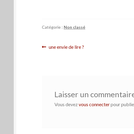
Catégorie :
Non classé
Navigation
Article
une envie de lire ?
précédent :
de
l’article
Laisser un commentair
Vous devez
vous connecter
pour publie