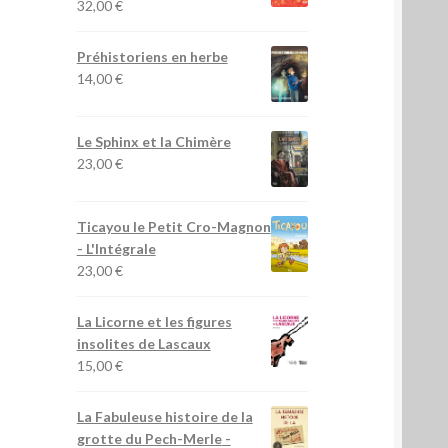
32,00
€
Préhistoriens en herbe
14,00
€
Le Sphinx et la Chimère
23,00
€
Ticayou le Petit Cro-Magnon
- L'Intégrale
23,00
€
La Licorne et les figures
insolites de Lascaux
15,00
€
La Fabuleuse histoire de la
grotte du Pech-Merle
-