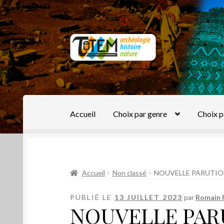
Aller
Aller
à
au
la
contenu
navigation
Accueil
Choix par genre
Choix p
Accueil
Non classé
NOUVELLE PARUTIO
PUBLIÉ LE
13 JUILLET 2023
par
Romain 
NOUVELLE PAR