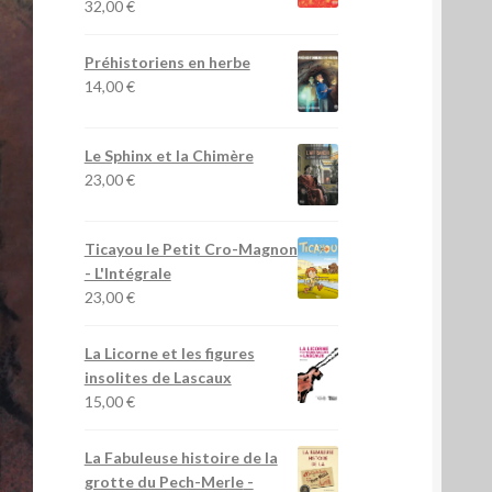
32,00
€
Préhistoriens en herbe
14,00
€
Le Sphinx et la Chimère
23,00
€
Ticayou le Petit Cro-Magnon
- L'Intégrale
23,00
€
La Licorne et les figures
insolites de Lascaux
15,00
€
La Fabuleuse histoire de la
grotte du Pech-Merle
-