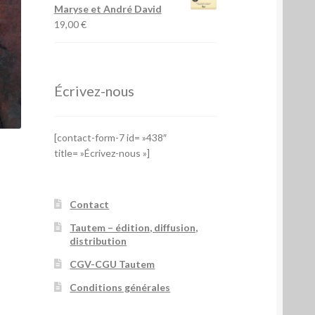
Maryse et André David
19,00
€
Écrivez-nous
[contact-form-7 id= »438″
title= »Écrivez-nous »]
Contact
Tautem – édition, diffusion,
distribution
CGV-CGU Tautem
Conditions générales