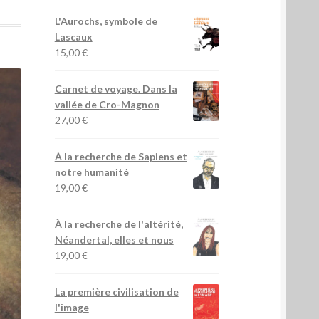
L'Aurochs, symbole de
Lascaux
15,00
€
Carnet de voyage. Dans la
vallée de Cro-Magnon
27,00
€
À la recherche de Sapiens et
notre humanité
19,00
€
À la recherche de l'altérité,
Néandertal, elles et nous
19,00
€
La première civilisation de
l'image