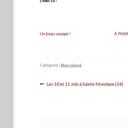
J’aime ça :
Un beau voyage !
À PARA
Catégorie :
Non classé
Navigation
Article
Les 10 et 11 Juin à Sainte Mondane (24)
précédent :
de
l’article