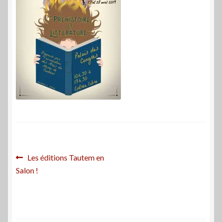
Navigation
Article
Les éditions Tautem en
précédent :
Salon !
de
l’article