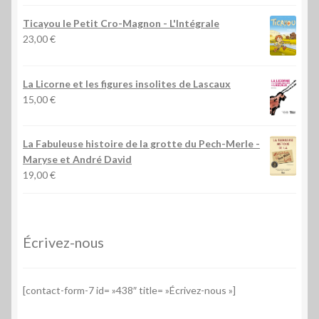
Ticayou le Petit Cro-Magnon - L'Intégrale
23,00
€
La Licorne et les figures insolites de Lascaux
15,00
€
La Fabuleuse histoire de la grotte du Pech-Merle
-
Maryse et André David
19,00
€
Écrivez-nous
[contact-form-7 id= »438″ title= »Écrivez-nous »]