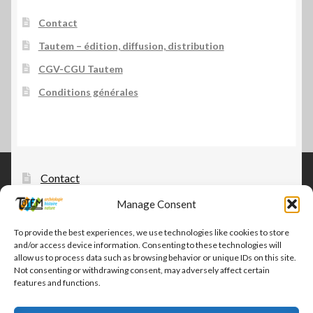
Contact
Tautem – édition, diffusion, distribution
CGV-CGU Tautem
Conditions générales
Contact
Manage Consent
Tautem – édition, diffusion, distribution
CGV-CGU Tautem
To provide the best experiences, we use technologies like cookies to store
and/or access device information. Consenting to these technologies will
Conditions générales
allow us to process data such as browsing behavior or unique IDs on this site.
Not consenting or withdrawing consent, may adversely affect certain
features and functions.