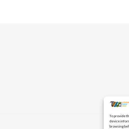
To provide t
device infor
browsing beh