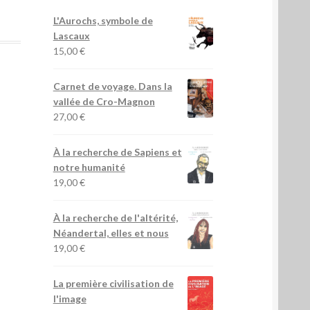
L'Aurochs, symbole de
Lascaux
15,00
€
Carnet de voyage. Dans la
vallée de Cro-Magnon
27,00
€
À la recherche de Sapiens et
notre humanité
19,00
€
À la recherche de l'altérité,
Néandertal, elles et nous
19,00
€
La première civilisation de
l'image