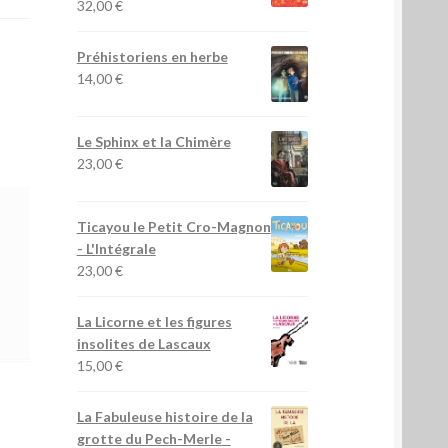
32,00
€
Préhistoriens en herbe
14,00
€
Le Sphinx et la Chimère
23,00
€
Ticayou le Petit Cro-Magnon
- L'Intégrale
23,00
€
La Licorne et les figures
insolites de Lascaux
15,00
€
La Fabuleuse histoire de la
grotte du Pech-Merle
-