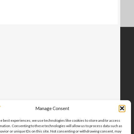
Manage Consent
he best experiences, we use technologies like cookies to store and/or access
mation. Consenting to these technologies will allow us to process data such as
avior or unique IDs on this site. Not consenting or withdrawing consent, may