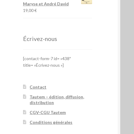
Maryse et André David
19,00
€
Écrivez-nous
[contact-form-7 id= »438″
title= »Écrivez-nous »]
Contact
Tautem – édition, diffusion,
distribution
CGV-CGU Tautem
Conditions générales