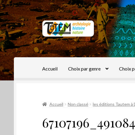
Aller
Aller
à
au
la
contenu
navigation
Accueil
Choix par genre
Choix p
Accueil
Non classé
les éditions Tautem à D
67107196_491084