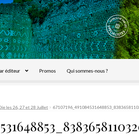
ar éditeur
Promos
Qui sommes-nous ?
ie les 26, 27 et 28 Juillet
67107196_491084531648853_838365811
531648853_83836581103