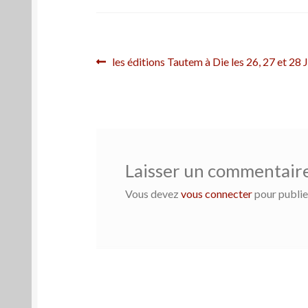
Navigation
Article
les éditions Tautem à Die les 26, 27 et 28 J
précédent :
de
l’article
Laisser un commentair
Vous devez
vous connecter
pour publie