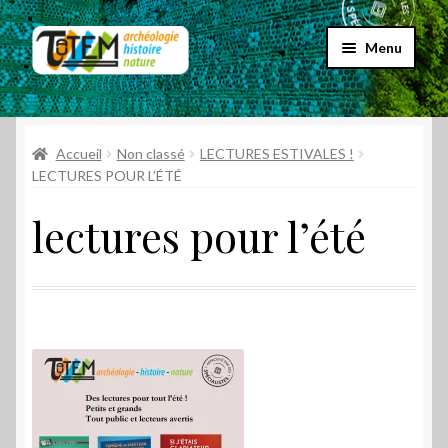
Aller
Aller
Menu
à
au
la
contenu
Accueil
navigation
Ouvrir
Accueil
Non classé
LECTURES ESTIVALES !
Choix par genre
le
LECTURES POUR L’ÉTÉ
menu
Ouvrir
Choix par éditeur
lectures pour l’été
enfant
le
menu
Promos
enfant
Qui sommes-nous ?