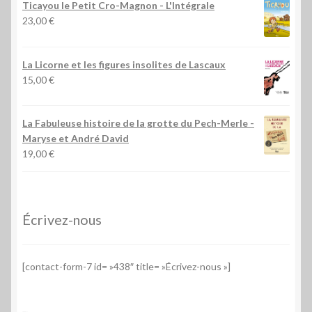
Ticayou le Petit Cro-Magnon - L'Intégrale
23,00
€
La Licorne et les figures insolites de Lascaux
15,00
€
La Fabuleuse histoire de la grotte du Pech-Merle
-
Maryse et André David
19,00
€
Écrivez-nous
[contact-form-7 id= »438″ title= »Écrivez-nous »]