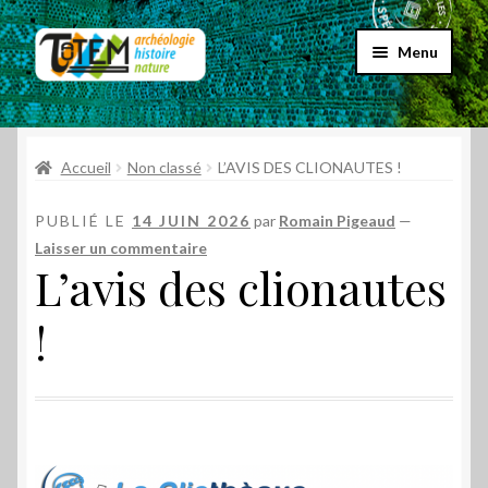
Aller
Aller
Menu
à
au
la
contenu
Accueil
navigation
Ouvrir
Accueil
Non classé
L’AVIS DES CLIONAUTES !
Choix par genre
le
menu
Ouvrir
PUBLIÉ LE
14 JUIN 2026
par
Romain Pigeaud
—
Choix par éditeur
enfant
le
Laisser un commentaire
L’avis des clionautes
menu
Promos
enfant
!
Qui sommes-nous ?