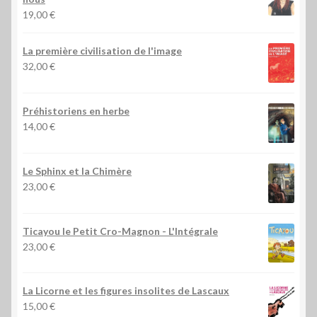
19,00
€
La première civilisation de l'image
32,00
€
Préhistoriens en herbe
14,00
€
Le Sphinx et la Chimère
23,00
€
Ticayou le Petit Cro-Magnon - L'Intégrale
23,00
€
La Licorne et les figures insolites de Lascaux
15,00
€