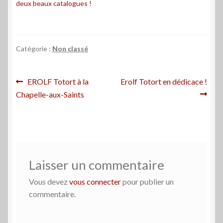
deux beaux catalogues !
Catégorie :
Non classé
Navigation
Article
Article
EROLF Totort à la
Erolf Totort en dédicace !
précédent :
suivant :
Chapelle-aux-Saints
de
l’article
Laisser un commentaire
Vous devez
vous connecter
pour publier un
commentaire.