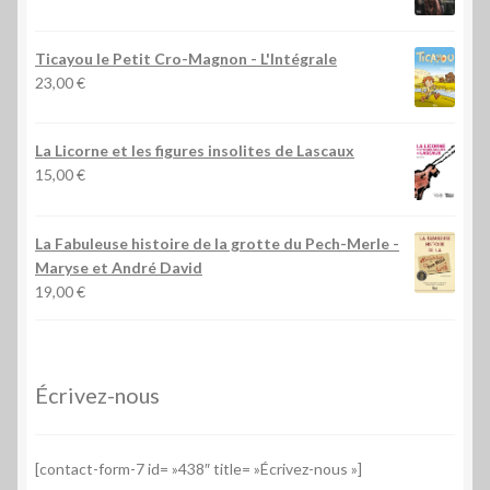
Ticayou le Petit Cro-Magnon - L'Intégrale
23,00
€
La Licorne et les figures insolites de Lascaux
15,00
€
La Fabuleuse histoire de la grotte du Pech-Merle
-
Maryse et André David
19,00
€
Écrivez-nous
[contact-form-7 id= »438″ title= »Écrivez-nous »]