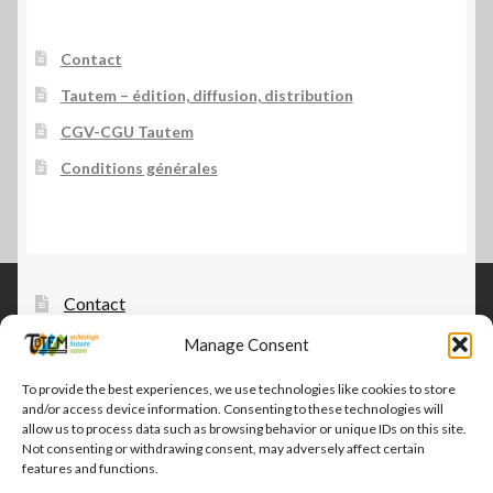
Contact
Tautem – édition, diffusion, distribution
CGV-CGU Tautem
Conditions générales
Contact
Manage Consent
Tautem – édition, diffusion, distribution
CGV-CGU Tautem
To provide the best experiences, we use technologies like cookies to store
and/or access device information. Consenting to these technologies will
Conditions générales
allow us to process data such as browsing behavior or unique IDs on this site.
Not consenting or withdrawing consent, may adversely affect certain
features and functions.