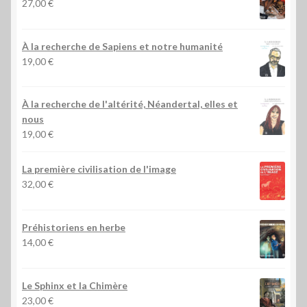
27,00
€
À la recherche de Sapiens et notre humanité
19,00
€
À la recherche de l'altérité, Néandertal, elles et
nous
19,00
€
La première civilisation de l'image
32,00
€
Préhistoriens en herbe
14,00
€
Le Sphinx et la Chimère
23,00
€