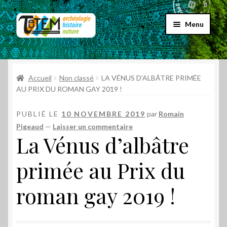
Aller
Aller
Menu
à
au
la
contenu
Accueil
navigation
Ouvrir
Accueil
Non classé
LA VÉNUS D’ALBÂTRE PRIMÉE
Choix par genre
le
AU PRIX DU ROMAN GAY 2019 !
menu
Ouvrir
Choix par éditeur
enfant
PUBLIÉ LE
10 NOVEMBRE 2019
par
Romain
le
Pigeaud
—
Laisser un commentaire
menu
Promos
La Vénus d’albâtre
enfant
Qui sommes-nous ?
primée au Prix du
roman gay 2019 !