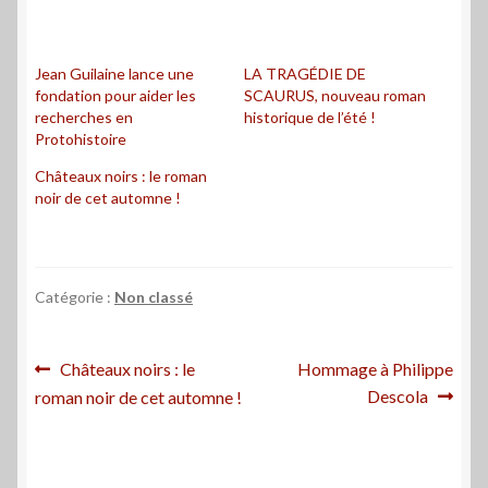
Jean Guilaine lance une
LA TRAGÉDIE DE
fondation pour aider les
SCAURUS, nouveau roman
recherches en
historique de l’été !
Protohistoire
Châteaux noirs : le roman
noir de cet automne !
Catégorie :
Non classé
Navigation
Article
Article
Châteaux noirs : le
Hommage à Philippe
précédent :
suivant :
Descola
roman noir de cet automne !
de
l’article