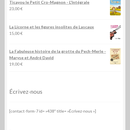
Ticayou le Petit Cro-Magnon - L'Intégrale
23,00
€
La Licorne et les figures insolites de Lascaux
15,00
€
La Fabuleuse histoire de la grotte du Pech-Merle
-
Maryse et André David
19,00
€
Écrivez-nous
[contact-form-7 id= »438″ title= »Écrivez-nous »]