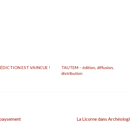
ÉDICTION EST VAINCUE !
TAUTEM – édition, diffusion,
distribution
Article
dépaysement
La Licorne dans Archéolog
suivant :