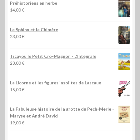
Préhistoriens en herbe
14,00
€
Le Sphinx et la Chimère
23,00
€
Ticayou le Petit Cro-Magnon - L'Intégrale
23,00
€
La Licorne et les figures insolites de Lascaux
15,00
€
La Fabuleuse histoire de la grotte du Pech-Merle
-
Maryse et André David
19,00
€