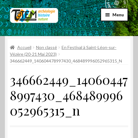
Aller
Aller
Menu
à
au
la
contenu
Accueil
navigation
Ouvrir
Accueil
Non classé
En Festival à Saint-Léon-sur-
Choix par genre
le
Vézère (20-21 Mai 2023)
346662449_140604478997430_468489996052965315_N
menu
Ouvrir
Choix par éditeur
enfant
le
346662449_14060447
menu
Promos
enfant
8997430_468489996
Qui sommes-nous ?
052965315_n