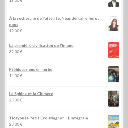
19,00
€
À la recherche de l'altérité, Néandertal, elles et
nous
19,00
€
La première civilisation de l'image
32,00
€
Préhistoriens en herbe
14,00
€
Le Sphinx et la Chimère
23,00
€
Ticayou le Petit Cro-Magnon - L'Intégrale
23,00
€