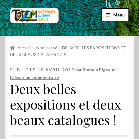
Aller
Aller
Menu
à
au
la
contenu
Accueil
navigation
Ouvrir
Accueil
Non classé
DEUX BELLES EXPOSITIONS ET
Choix par genre
le
DEUX BEAUX CATALOGUES !
menu
Ouvrir
Choix par éditeur
enfant
PUBLIÉ LE
10 AVRIL 2019
par
Romain Pigeaud
—
le
Laisser un commentaire
menu
Promos
Deux belles
enfant
Qui sommes-nous ?
expositions et deux
beaux catalogues !