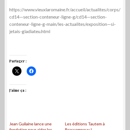
https://www.vieuxlaromaine.fr/accueil/actualites/corps/
cd14—section-conteneur-ligne-g/cd14—section-
conteneur-ligne-g-main/les-actualites/exposition—si-
jetais-gladiateu.html
Partager :
J’aime ça :
Jean Guilaine lance une
Les éditions Tautem à
fondation pour aider les
Brassempouy !