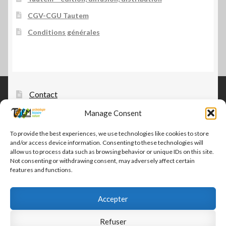
CGV-CGU Tautem
Conditions générales
Contact
Manage Consent
Tautem – édition, diffusion, distribution
CGV-CGU Tautem
To provide the best experiences, we use technologies like cookies to store
and/or access device information. Consenting to these technologies will
Conditions générales
allow us to process data such as browsing behavior or unique IDs on this site.
Not consenting or withdrawing consent, may adversely affect certain
features and functions.
Accepter
© Tautem 2026
Refuser