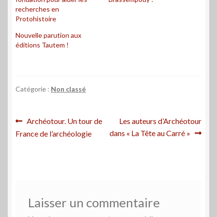
recherches en
Protohistoire
Nouvelle parution aux
éditions Tautem !
Catégorie :
Non classé
Navigation
Article
Article
Archéotour. Un tour de
Les auteurs d’Archéotour
précédent :
suivant :
dans « La Tête au Carré »
France de l’archéologie
de
l’article
Laisser un commentaire