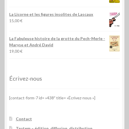
La Licorne et les figures insolites de Lascaux
15,00
€
La Fabuleuse histoire de la grotte du Pech-Merle
-
Maryse et André David
19,00
€
Écrivez-nous
[contact-form-7 id= »438″ title= »Écrivez-nous »]
Contact
Tautem – édition, diffusion, distribution