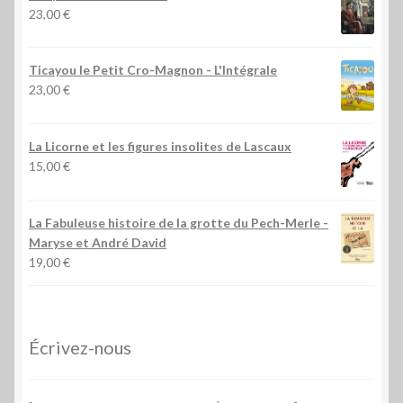
23,00
€
Ticayou le Petit Cro-Magnon - L'Intégrale
23,00
€
La Licorne et les figures insolites de Lascaux
15,00
€
La Fabuleuse histoire de la grotte du Pech-Merle
-
Maryse et André David
19,00
€
Écrivez-nous