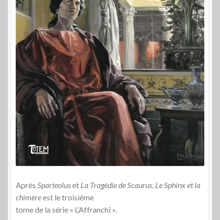
Après
Sparteolus
et
La Tragédie de Scaurus
,
Le Sphinx et la
chimère
est le troisième
tome de la série « L’Affranchi ».