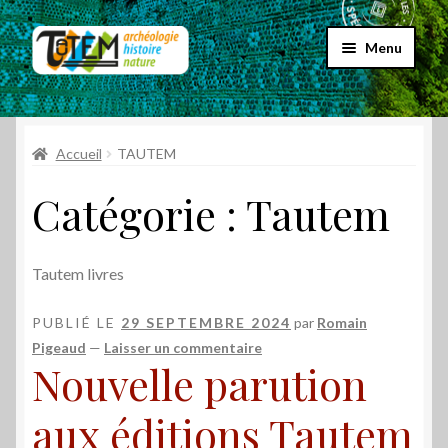
Aller
Aller
Menu
à
au
la
contenu
Accueil
navigation
Ouvrir
Accueil
TAUTEM
Choix par genre
le
Catégorie :
Tautem
menu
Ouvrir
Choix par éditeur
enfant
le
menu
Promos
Tautem livres
enfant
Qui sommes-nous ?
PUBLIÉ LE
29 SEPTEMBRE 2024
par
Romain
Pigeaud
—
Laisser un commentaire
Nouvelle parution
aux éditions Tautem