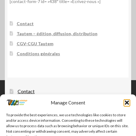
[contact-form-7 id= »438″ title= »Écrivez-nous »]
Contact
Tautem – édition, diffusion, distribution
CGV-CGU Tautem
Conditions générales
Contact
Tautem – édition, diffusion, distribution
Manage Consent
CGV-CGU Tautem
To provide the best experiences, we use technologies like cookies to store
and/or access device information. Consenting to these technologies will
Conditions générales
allow us to process data such as browsing behavior or unique IDs on this site.
Not consenting or withdrawing consent, may adversely affect certain